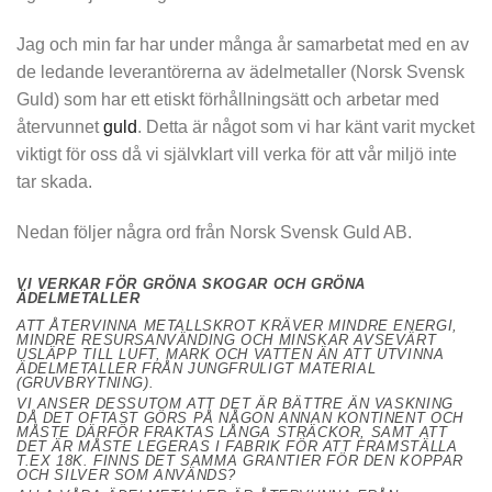
Jag och min far har under många år samarbetat med en av
de ledande leverantörerna av ädelmetaller (Norsk Svensk
Guld) som har ett etiskt förhållningsätt och arbetar med
återvunnet
guld
.
Detta är något som vi har känt varit mycket
viktigt för oss då vi självklart vill verka för att vår miljö inte
tar skada.
Nedan följer några ord från Norsk Svensk Guld AB.
VI VERKAR FÖR GRÖNA SKOGAR OCH GRÖNA
ÄDELMETALLER
ATT ÅTERVINNA METALLSKROT KRÄVER MINDRE ENERGI,
MINDRE RESURSANVÄNDING OCH MINSKAR AVSEVÄRT
USLÄPP TILL LUFT, MARK OCH VATTEN ÄN ATT UTVINNA
ÄDELMETALLER FRÅN JUNGFRULIGT MATERIAL
(GRUVBRYTNING).
VI ANSER DESSUTOM ATT DET ÄR BÄTTRE ÄN VASKNING
DÅ DET OFTAST GÖRS PÅ NÅGON ANNAN KONTINENT OCH
MÅSTE DÄRFÖR FRAKTAS LÅNGA STRÄCKOR, SAMT ATT
DET ÄR MÅSTE LEGERAS I FABRIK FÖR ATT FRAMSTÄLLA
T.EX 18K. FINNS DET SAMMA GRANTIER FÖR DEN KOPPAR
OCH SILVER SOM ANVÄNDS?