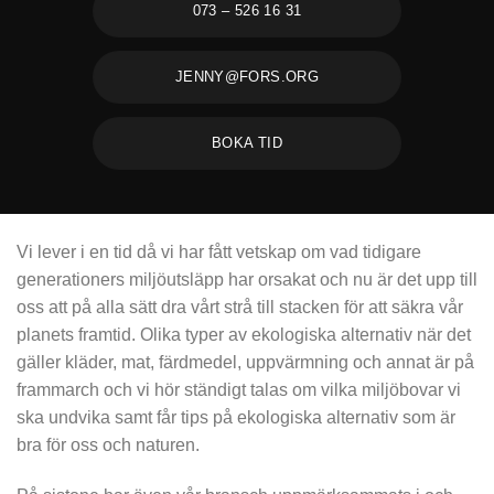
073 – 526 16 31
JENNY@FORS.ORG
BOKA TID
Vi lever i en tid då vi har fått vetskap om vad tidigare
generationers miljöutsläpp har orsakat och nu är det upp till
oss att på alla sätt dra vårt strå till stacken för att säkra vår
planets framtid. Olika typer av ekologiska alternativ när det
gäller kläder, mat, färdmedel, uppvärmning och annat är på
frammarch och vi hör ständigt talas om vilka miljöbovar vi
ska undvika samt får tips på ekologiska alternativ som är
bra för oss och naturen.