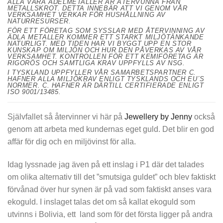
ALLA VÅRA ÄDELMETALLER ÄR ÅTERVUNNA FRÅN
METALLSKROT. DETTA INNEBÄR ATT VI GENOM VÅR
VERKSAMHET VERKAR FÖR HUSHÅLLNING AV
NATURRESURSER.
FÖR ETT FÖRETAG SOM SYSSLAR MED ÅTERVINNING AV
ÄDLA METALLER KOMMER ETT STARKT MILJÖTÄNKANDE
NATURLIGT. MED TIDEN HAR VI BYGGT UPP EN STOR
KUNSKAP OM MILJÖN OCH HUR DEN PÅVERKAS AV VÅR
VERKSAMHET. KONTROLLEN FÖR ETT KEMIFÖRETAG ÄR
RIGORÖS OCH SAMTLIGA KRAV UPPFYLLS AV NSG.
I TYSKLAND UPPFYLLER VÅR SAMARBETSPARTNER C.
HAFNER ALLA MILJÖKRAV ENLIGT TYSKLANDS OCH EU´S
NORMER. C. HAFNER ÄR DÄRTILL CERTIFIERADE ENLIGT
ISO 9001/13485.
Självfallet så återvinner vi här på
Jewellery by Jenny
också
genom att arbeta med kundernas eget guld. Det blir en god
affär för dig och en miljövinst för alla.
Idag lyssnade jag även på ett inslag i P1 där det talades
om olika alternativ till det ”smutsiga guldet” och blev faktiskt
förvånad över hur synen är på vad som faktiskt anses vara
ekoguld. I inslaget talas det om så kallat ekoguld som
utvinns i Bolivia, ett land som för det första ligger på andra