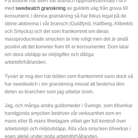
På sistone har även vår bransch uppmärksammats i och
med
swedwatch granskning
av guldets väg från gruva till
konsument. I denna granskning så har fokus legat på de
större aktörerna i vår bransch (Guldfynd, Hallberg, Allbrekts
och Smycka) och det som framkommit om deras
massproducerade smycken är inte roligt men det är ändå
positivt att det kommer fram till er konsumenter. Dom talar
om stora utsläpp av miljögifter och dåliga
arbetsförhållanden.
Tyvärr är nog den här bilden som framkommit sann dock så
har swedwatch i sin granskning missat att beskriva den
delen av branchen som jag arbetar inom.
Jag, och många andra guldsmeder i Sverige, som tillverkar
handgjorda smycken bedriver vår verksamhet som en
mans eller få mans företagare vilket ger full kontroll över
arbetsmiljö och miljöutsläpp. Alla våra smycken tillverkas i
egen ateljé under goda arbetsförhållanden.