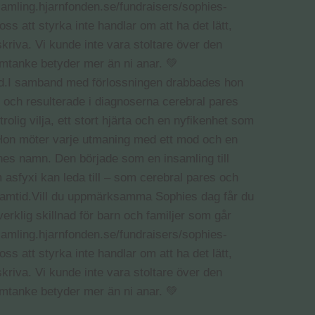
lltid.I samband med förlossningen drabbades hon
gar och resulterade i diagnoserna cerebral pares
olig vilja, ett stort hjärta och en nyfikenhet som
g. Hon möter varje utmaning med ett mod och en
nnes namn. Den började som en insamling till
sfyxi kan leda till – som cerebral pares och
re framtid.Vill du uppmärksamma Sophies dag får du
verklig skillnad för barn och familjer som går
nsamling.hjarnfonden.se/fundraisers/sophies-
s att styrka inte handlar om att ha det lätt,
skriva. Vi kunde inte vara stoltare över den
omtanke betyder mer än ni anar. 💚