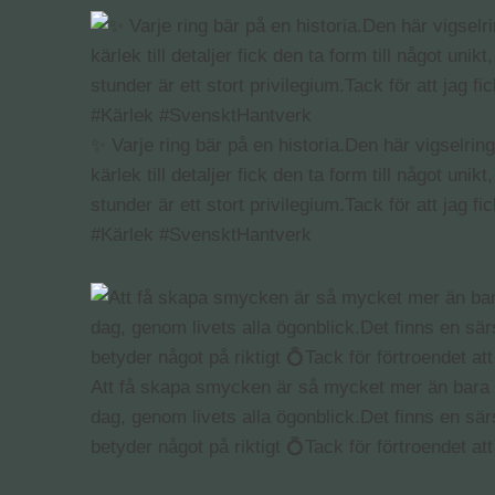
✨ Varje ring bär på en historia.Den här vigselri
kärlek till detaljer fick den ta form till något u
stunder är ett stort privilegium.Tack för att jag f
#Kärlek #SvensktHantverk
Att få skapa smycken är så mycket mer än bara de
dag, genom livets alla ögonblick.Det finns en särsk
betyder något på riktigt 💍Tack för förtroendet 