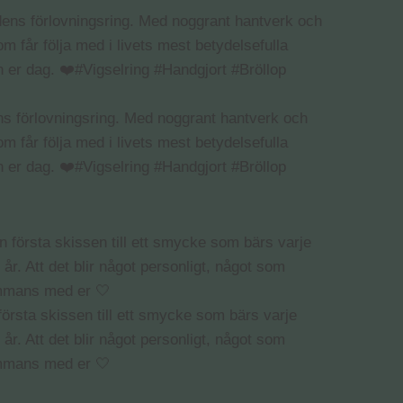
ns förlovningsring. Med noggrant hantverk och
om får följa med i livets mest betydelsefulla
rån er dag. ❤️#Vigselring #Handgjort #Bröllop
örsta skissen till ett smycke som bärs varje
 år. Att det blir något personligt, något som
sammans med er 🤍