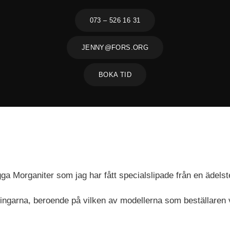
073 – 526 16 31
JENNY@FORS.ORG
BOKA TID
gga Morganiter som jag har fått specialslipade från en ädels
ingarna, beroende på vilken av modellerna som beställaren v