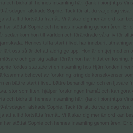
 år sedan kom hon till världen och förändrade våra liv för a
n hjärnskada. Hennes tuffa start i livet har inneburit utmanin
ärt oss så är det att aldrig ge upp. Hon är en tjej med en otr
blemlösare och ger sig sällan förrän hon har hittat en lösnin
Sophie föddes startade vi en insamling hos Hjärnfonden i he
märksamma behovet av forskning kring de konsekvenser som a
arn en bättre start i livet, bättre behandlingar och en ljusa
åva, stor som liten, hjälper forskningen framåt och kan göra 
 och bidra till hennes insamling här: (länk i bion)https://i
-årsdagen, älskade Sophie. Tack för att du varje dag visar os
a att alltid fortsätta framåt. Vi älskar dig mer än ord kan be
 som har stöttat Sophie och hennes insamling genom åren. Er 