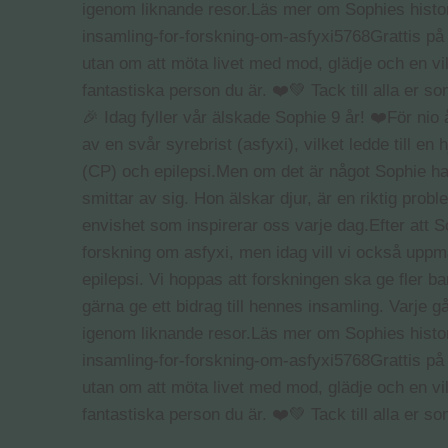
🎉 Idag fyller vår älskade Sophie 9 år! ❤️För nio
av en svår syrebrist (asfyxi), vilket ledde till e
(CP) och epilepsi.Men om det är något Sophie har l
smittar av sig. Hon älskar djur, är en riktig pro
envishet som inspirerar oss varje dag.Efter att 
forskning om asfyxi, men idag vill vi också upp
epilepsi. Vi hoppas att forskningen ska ge fler b
gärna ge ett bidrag till hennes insamling. Varje g
igenom liknande resor.Läs mer om Sophies historia
insamling-for-forskning-om-asfyxi5768Grattis på 9
utan om att möta livet med mod, glädje och en vilj
fantastiska person du är. ❤️💚 Tack till alla er