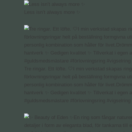
Less isn’t always more ✨
Tre ringar. Ett löfte. 🤍I min verkstad skapas r
förlovningsringar helt på beställning formgivna ut
personlig kombination som håller för livet.Drömmer
hantverk ✨ Gedigen kvalitet ✨ Tillverkat i egen 
#guldsmedsmästare #förlovningsring #vigselring