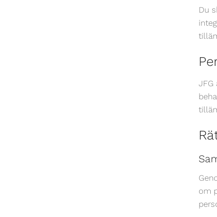
Du s
inte
tillä
Pe
JFG 
beha
tillä
Rä
Sam
Geno
om p
pers