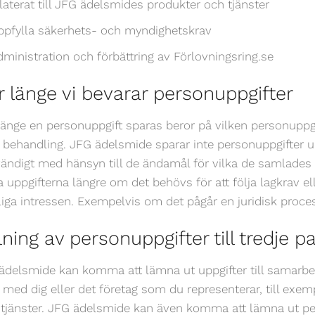
laterat till JFG ädelsmides produkter och tjänster
ppfylla säkerhets- och myndighetskrav
ministration och förbättring av Förlovningsring.se
r länge vi bevarar personuppgifter
länge en personuppgift sparas beror på vilken personuppgi
 behandling. JFG ädelsmide sparar inte personuppgifter u
ändigt med hänsyn till de ändamål för vilka de samlades
a uppgifterna längre om det behövs för att följa lagkrav e
sliga intressen. Exempelvis om det pågår en juridisk proce
ning av personuppgifter till tredje pa
ädelsmide kan komma att lämna ut uppgifter till samarbetsp
l med dig eller det företag som du representerar, till exemp
r tjänster. JFG ädelsmide kan även komma att lämna ut pe