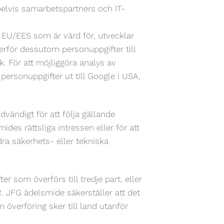
elvis samarbetspartners och IT-
m EU/EES som är värd för, utvecklar
rför dessutom personuppgifter till
. För att möjliggöra analys av
rsonuppgifter ut till Google i USA,
ändigt för att följa gällande
ides rättsliga intressen eller för att
a säkerhets- eller tekniska
r som överförs till tredje part, eller
. JFG ädelsmide säkerställer att det
m överföring sker till land utanför