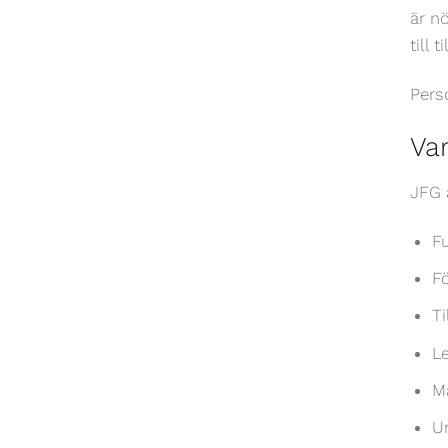
är n
till 
Pers
Var
JFG 
F
F
T
L
M
U