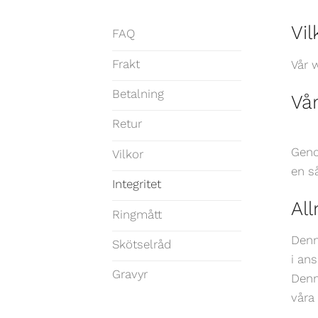
Vil
FAQ
Frakt
Vår 
Betalning
Vår
Retur
Geno
Vilkor
en s
Integritet
Al
Ringmått
Denn
Skötselråd
i an
Gravyr
Denn
våra