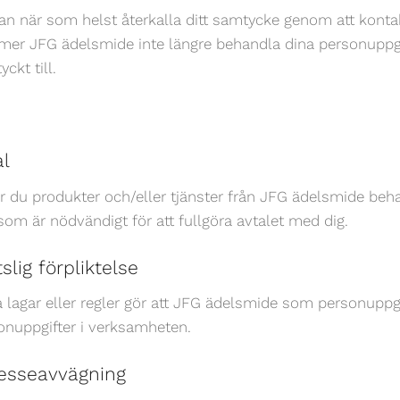
an när som helst återkalla ditt samtycke genom att kontak
er JFG ädelsmide inte längre behandla dina personuppgif
ckt till.
al
r du produkter och/eller tjänster från JFG ädelsmide beha
 som är nödvändigt för att fullgöra avtalet med dig.
slig förpliktelse
a lagar eller regler gör att JFG ädelsmide som personupp
onuppgifter i verksamheten.
resseavvägning