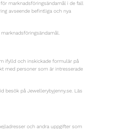
för marknadsföringsändamål i de fall
ring avseende befintliga och nya
k i marknadsföringsändamål.
 ifylld och inskickade formulär på
takt med personer som är intresserade
d besök på Jewellerybyjenny.se. Läs
mejladresser och andra uppgifter som