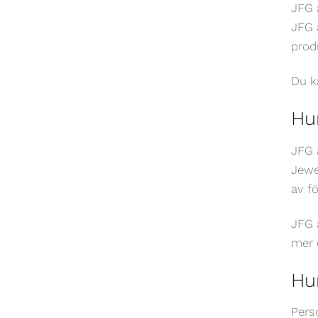
JFG 
JFG 
produ
Du k
Hu
JFG 
Jewe
av fö
JFG 
mer 
Hu
Pers