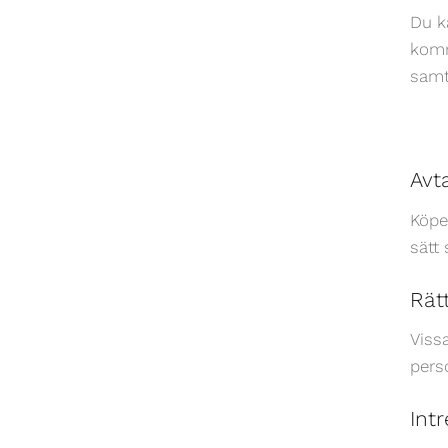
Du k
komm
samty
Avt
Köpe
sätt
Rätt
Viss
pers
Int