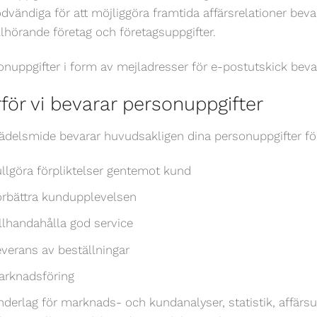
ödvändiga för att möjliggöra framtida affärsrelationer bev
tillhörande företag och företagsuppgifter.
onuppgifter i form av mejladresser för e-postutskick beva
för vi bevarar personuppgifter
ädelsmide bevarar huvudsakligen dina personuppgifter fö
ullgöra förpliktelser gentemot kund
örbättra kundupplevelsen
illhandahålla god service
everans av beställningar
arknadsföring
nderlag för marknads- och kundanalyser, statistik, affärsu