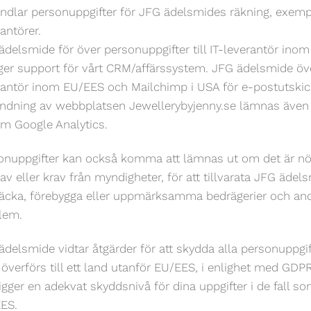
ndlar personuppgifter för JFG ädelsmides räkning, exemp
antörer.
ädelsmide för över personuppgifter till IT-leverantör ino
ger support för vårt CRM/affärssystem. JFG ädelsmide öve
rantör inom EU/EES och Mailchimp i USA för e-postutskick
ndning av webbplatsen Jewellerybyjenny.se lämnas även pe
m Google Analytics.
onuppgifter kan också komma att lämnas ut om det är nödv
av eller krav från myndigheter, för att tillvarata JFG ädelsm
äcka, förebygga eller uppmärksamma bedrägerier och andr
lem.
ädelsmide vidtar åtgärder för att skydda alla personuppgifte
överförs till ett land utanför EU/EES, i enlighet med GDPR
igger en adekvat skyddsnivå för dina uppgifter i de fall so
ES.