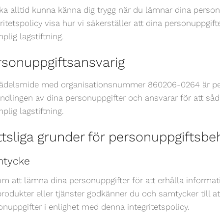
ka alltid kunna känna dig trygg när du lämnar dina personup
gritetspolicy visa hur vi säkerställer att dina personuppgif
mplig lagstiftning.
rsonuppgiftsansvarig
ädelsmide med organisationsnummer 860206-0264 är per
ndlingen av dina personuppgifter och ansvarar för att så
mplig lagstiftning.
ttsliga grunder för personuppgiftsbe
tycke
m att lämna dina personuppgifter för att erhålla informati
rodukter eller tjänster godkänner du och samtycker till 
onuppgifter i enlighet med denna integritetspolicy.