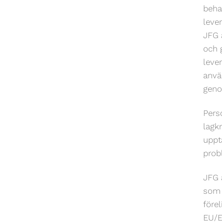
beha
lever
JFG 
och 
leve
anvä
geno
Pers
lagkr
uppt
prob
JFG 
som 
förel
EU/E