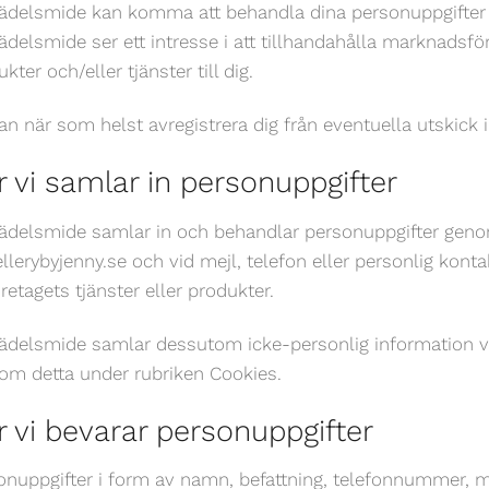
ädelsmide kan komma att behandla dina personuppgifter 
ädelsmide ser ett intresse i att tillhandahålla marknadsfö
kter och/eller tjänster till dig.
an när som helst avregistrera dig från eventuella utskic
r vi samlar in personuppgifter
ädelsmide samlar in och behandlar personuppgifter genom
llerybyjenny.se och vid mejl, telefon eller personlig kon
retagets tjänster eller produkter.
ädelsmide samlar dessutom icke-personlig information vi
om detta under rubriken Cookies.
r vi bevarar personuppgifter
onuppgifter i form av namn, befattning, telefonnummer, 