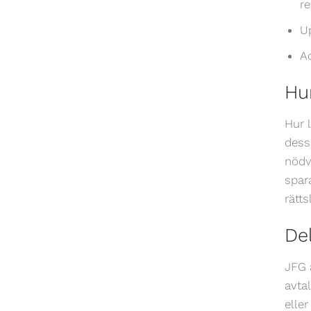
re
U
Ad
Hu
Hur 
dess
nödv
spar
rätt
Del
JFG 
avta
elle