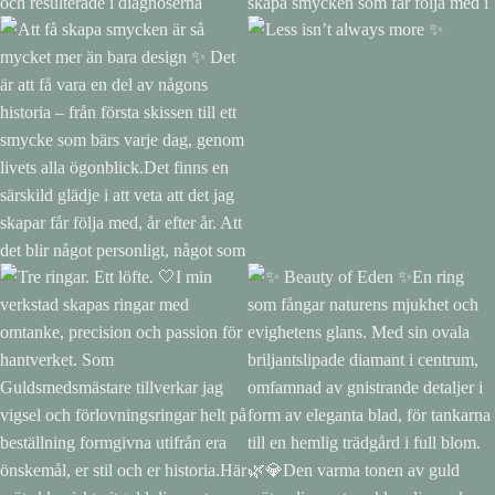
🎉 Idag fyller vår älskade
✨ Varje ring bär på en
Sophie 9 år! ❤️För nio år sedan
historia.Den här vigselringen
kom hon till världen och
skapades speciellt för att passa
förändrade våra liv för alltid.I
tillsammans med kundens
samband med förlossningen
förlovningsring. Med noggrant
drabbades hon av en svår
hantverk och kärlek till detaljer
syrebrist (asfyxi), vilket ledde till
fick den ta form till något unikt,
en hjärnskada. Hennes tuffa
precis som berättelsen bakom
start i livet har inneburit
den.Att få skapa smycken som
utmaningar och resulterade i
får följa med i livets mest
diagnoserna cerebral pares
betydelsefulla stunder är ett
Att få skapa smycken är så
Less isn’t always more ✨
(CP) och epilepsi.Men om det
stort privilegium.Tack för att jag
mycket mer än bara design ✨
är något Sophie har lärt oss så
fick förtroendet, och tack för de
Det är att få vara en del av
är det att aldrig ge upp. Hon är
fantastiskt vackra bilderna från
någons historia – från första
en tjej med en otrolig vilja, ett
er dag. ❤️#Vigselring
skissen till ett smycke som bärs
stort hjärta och en nyfikenhet
#Handgjort #Bröllop #Kärlek
varje dag, genom livets alla
som smittar av sig. Hon älskar
#SvensktHantverk
ögonblick.Det finns en särskild
djur, är en riktig problemlösare
glädje i att veta att det jag
och ger sig sällan förrän hon
skapar får följa med, år efter år.
har hittat en lösning. Hon möter