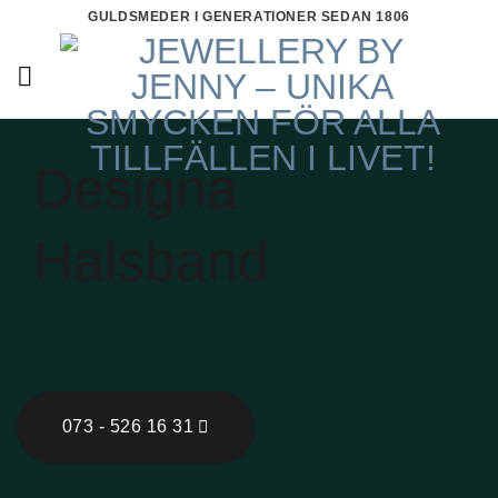
Skip
GULDSMEDER I GENERATIONER SEDAN 1806
to
content
Designa
Halsband
073 - 526 16 31