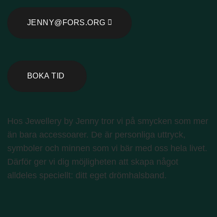
JENNY@FORS.ORG
BOKA TID
Hos Jewellery by Jenny tror vi på smycken som mer
än bara accessoarer. De är personliga uttryck,
symboler och minnen som vi bär med oss ​​hela livet.
Därför ger vi dig möjligheten att skapa något
alldeles speciellt: ditt eget drömhalsband.