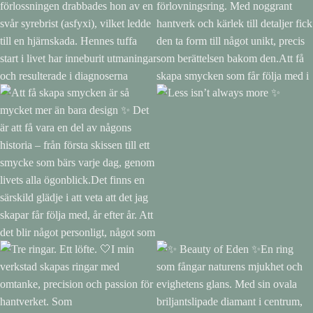
🎉 Idag fyller vår älskade
✨ Varje ring bär på en
Sophie 9 år! ❤️För nio år sedan
historia.Den här vigselringen
kom hon till världen och
skapades speciellt för att passa
förändrade våra liv för alltid.I
tillsammans med kundens
samband med förlossningen
förlovningsring. Med noggrant
drabbades hon av en svår
hantverk och kärlek till detaljer
syrebrist (asfyxi), vilket ledde till
fick den ta form till något unikt,
en hjärnskada. Hennes tuffa
precis som berättelsen bakom
start i livet har inneburit
den.Att få skapa smycken som
utmaningar och resulterade i
får följa med i livets mest
diagnoserna cerebral pares
betydelsefulla stunder är ett
Att få skapa smycken är så
Less isn’t always more ✨
(CP) och epilepsi.Men om det
stort privilegium.Tack för att jag
mycket mer än bara design ✨
är något Sophie har lärt oss så
fick förtroendet, och tack för de
Det är att få vara en del av
är det att aldrig ge upp. Hon är
fantastiskt vackra bilderna från
någons historia – från första
en tjej med en otrolig vilja, ett
er dag. ❤️#Vigselring
skissen till ett smycke som bärs