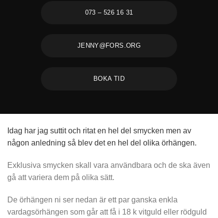
073 – 526 16 31
JENNY@FORS.ORG
BOKA TID
Idag har jag suttit och ritat en hel del
smycken
men av
någon anledning så blev det en hel del olika
örhängen
.
Exklusiva smycken
skall vara användbara och de ska även
gå att variera dem på olika sätt.
De örhängen ni ser nedan är ett par ganska enkla
vardagsörhängen som går att få i 18 k vitguld eller rödguld