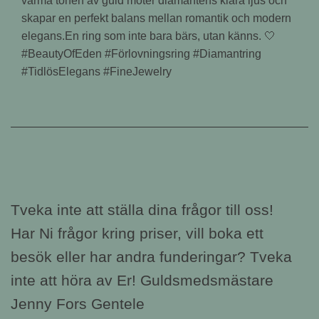
varma tonen av guld möter diamantens klara ljus och
skapar en perfekt balans mellan romantik och modern
elegans.En ring som inte bara bärs, utan känns. 🤍
#BeautyOfEden #Förlovningsring #Diamantring
#TidlösElegans #FineJewelry
Tveka inte att ställa dina frågor till oss!
Har Ni frågor kring priser, vill boka ett
besök eller har andra funderingar? Tveka
inte att höra av Er! Guldsmedsmästare
Jenny Fors Gentele