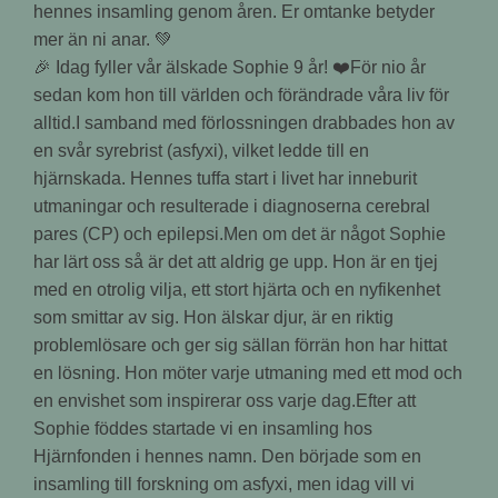
🎉 Idag fyller vår älskade Sophie 9 år! ❤️För nio år
sedan kom hon till världen och förändrade våra liv för
alltid.I samband med förlossningen drabbades hon av
en svår syrebrist (asfyxi), vilket ledde till en
hjärnskada. Hennes tuffa start i livet har inneburit
utmaningar och resulterade i diagnoserna cerebral
pares (CP) och epilepsi.Men om det är något Sophie
har lärt oss så är det att aldrig ge upp. Hon är en tjej
med en otrolig vilja, ett stort hjärta och en nyfikenhet
som smittar av sig. Hon älskar djur, är en riktig
problemlösare och ger sig sällan förrän hon har hittat
en lösning. Hon möter varje utmaning med ett mod och
en envishet som inspirerar oss varje dag.Efter att
Sophie föddes startade vi en insamling hos
Hjärnfonden i hennes namn. Den började som en
insamling till forskning om asfyxi, men idag vill vi