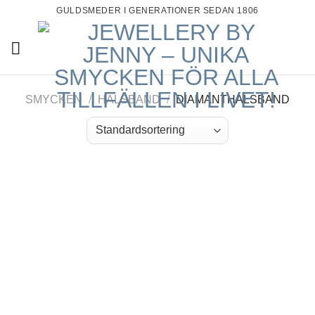
Skip
GULDSMEDER I GENERATIONER SEDAN 1806
to
content
SMYCKEN
/
HALSBAND
/
DIAMANTHALSBAND