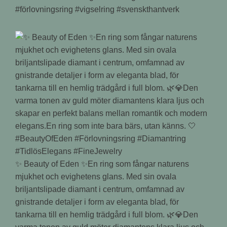
#förlovningsring #vigselring #svenskthantverk
✨ Beauty of Eden ✨En ring som fångar naturens
mjukhet och evighetens glans. Med sin ovala
briljantslipade diamant i centrum, omfamnad av
gnistrande detaljer i form av eleganta blad, för
tankarna till en hemlig trädgård i full blom. 🌿💎Den