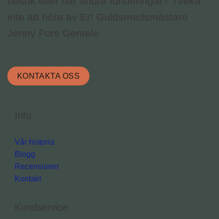
besök eller har andra funderingar? Tveka
inte att höra av Er! Guldsmedsmästare
Jenny Fors Gentele
KONTAKTA OSS
Info
Vår historia
Blogg
Recensioner
Kontakt
Kundservice