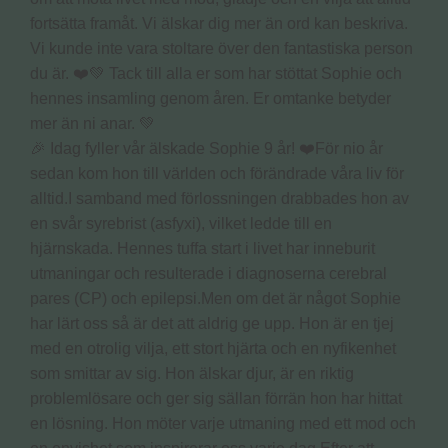
🎉 Idag fyller vår älskade Sophie 9 år! ❤️För nio år
sedan kom hon till världen och förändrade våra liv för
alltid.I samband med förlossningen drabbades hon av
en svår syrebrist (asfyxi), vilket ledde till en
hjärnskada. Hennes tuffa start i livet har inneburit
utmaningar och resulterade i diagnoserna cerebral
pares (CP) och epilepsi.Men om det är något Sophie
har lärt oss så är det att aldrig ge upp. Hon är en tjej
med en otrolig vilja, ett stort hjärta och en nyfikenhet
som smittar av sig. Hon älskar djur, är en riktig
problemlösare och ger sig sällan förrän hon har hittat
en lösning. Hon möter varje utmaning med ett mod och