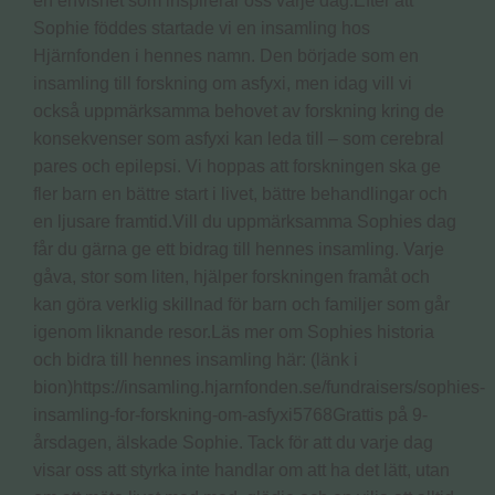
en envishet som inspirerar oss varje dag.Efter att
Sophie föddes startade vi en insamling hos
Hjärnfonden i hennes namn. Den började som en
insamling till forskning om asfyxi, men idag vill vi
också uppmärksamma behovet av forskning kring de
konsekvenser som asfyxi kan leda till – som cerebral
pares och epilepsi. Vi hoppas att forskningen ska ge
fler barn en bättre start i livet, bättre behandlingar och
en ljusare framtid.Vill du uppmärksamma Sophies dag
får du gärna ge ett bidrag till hennes insamling. Varje
gåva, stor som liten, hjälper forskningen framåt och
kan göra verklig skillnad för barn och familjer som går
igenom liknande resor.Läs mer om Sophies historia
och bidra till hennes insamling här: (länk i
bion)https://insamling.hjarnfonden.se/fundraisers/sophies-
insamling-for-forskning-om-asfyxi5768Grattis på 9-
årsdagen, älskade Sophie. Tack för att du varje dag
visar oss att styrka inte handlar om att ha det lätt, utan