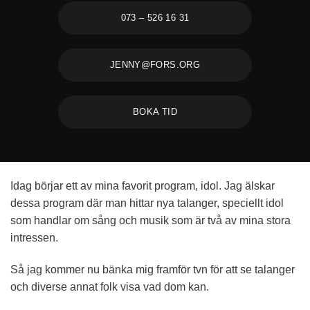
073 – 526 16 31
JENNY@FORS.ORG
BOKA TID
Idag börjar ett av mina favorit program, idol. Jag älskar
dessa program där man hittar nya talanger, speciellt idol
som handlar om sång och musik som är två av mina stora
intressen.
Så jag kommer nu bänka mig framför tvn för att se talanger
och diverse annat folk visa vad dom kan.