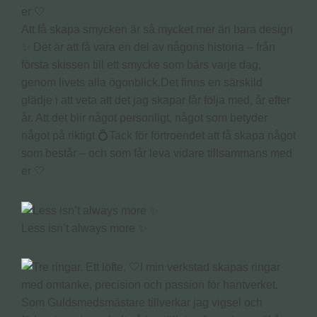
Att få skapa smycken är så mycket mer än bara design
✨ Det är att få vara en del av någons historia – från
första skissen till ett smycke som bärs varje dag,
genom livets alla ögonblick.Det finns en särskild
glädje i att veta att det jag skapar får följa med, år efter
år. Att det blir något personligt, något som betyder
något på riktigt 💍Tack för förtroendet att få skapa något
som består – och som får leva vidare tillsammans med
er 🤍
Less isn’t always more ✨