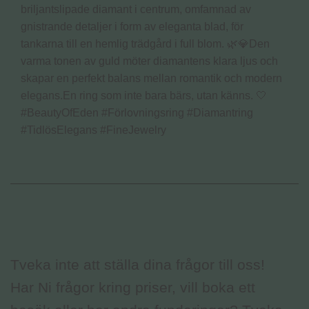
briljantslipade diamant i centrum, omfamnad av
gnistrande detaljer i form av eleganta blad, för
tankarna till en hemlig trädgård i full blom. 🌿💎Den
varma tonen av guld möter diamantens klara ljus och
skapar en perfekt balans mellan romantik och modern
elegans.En ring som inte bara bärs, utan känns. 🤍
#BeautyOfEden #Förlovningsring #Diamantring
#TidlösElegans #FineJewelry
Tveka inte att ställa dina frågor till oss!
Har Ni frågor kring priser, vill boka ett