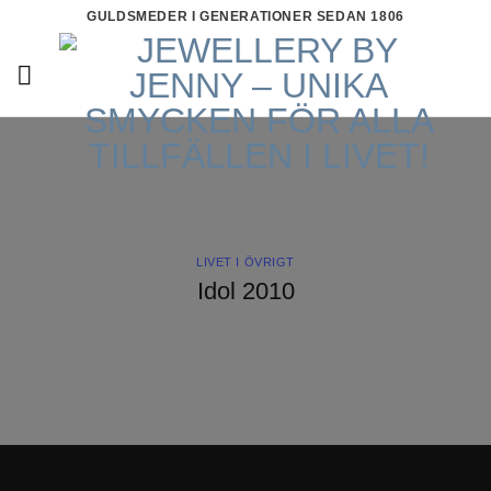
Skip
GULDSMEDER I GENERATIONER SEDAN 1806
to
content
LIVET I ÖVRIGT
Idol 2010