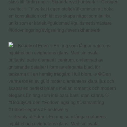
skiss till färdig ring.✨ Skräddarsytt hantverk ✨ Gedigen
kvalitet ✨ Tillverkat i egen ateljéVälkommen att boka
en konsultation och låt oss skapa något som är lika
unikt som er kärlek.#guldsmed #guldsmedsmästare
#förlovningsring #vigselring #svenskthantverk
✨ Beauty of Eden ✨En ring som fångar naturens
mjukhet och evighetens glans. Med sin ovala