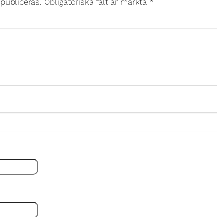
publiceras.
Obligatoriska fält är märkta
*