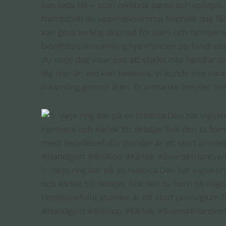
kan leda till – som cerebral pares och epilepsi.
framtid.Vill du uppmärksamma Sophies dag får d
kan göra verklig skillnad för barn och familjer
bion)https://insamling.hjarnfonden.se/fundrai
du varje dag visar oss att styrka inte handlar om
dig mer än ord kan beskriva. Vi kunde inte vara
insamling genom åren. Er omtanke betyder mer 
✨ Varje ring bär på en historia.Den här vigsel
och kärlek till detaljer fick den ta form till 
betydelsefulla stunder är ett stort privilegium.T
#Handgjort #Bröllop #Kärlek #SvensktHantver