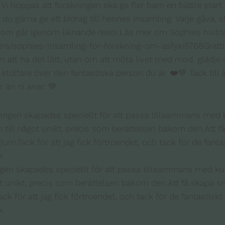
 Vi hoppas att forskningen ska ge fler barn en bättre start 
u gärna ge ett bidrag till hennes insamling. Varje gåva, s
 som går igenom liknande resor.Läs mer om Sophies historia
sers/sophies-insamling-for-forskning-om-asfyxi5768Grattis
 att ha det lätt, utan om att möta livet med mod, glädje och
 stoltare över den fantastiska person du är. ❤️💚 Tack till
än ni anar. 💚
ringen skapades speciellt för att passa tillsammans med 
något unikt, precis som berättelsen bakom den.Att få skapa 
ack för att jag fick förtroendet, och tack för de fantastisk
k