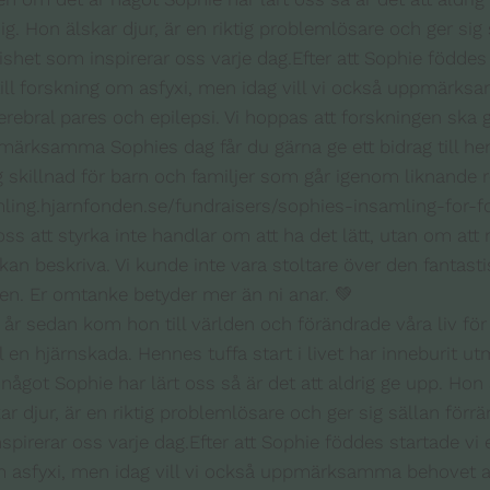
io år sedan kom hon till världen och förändrade våra liv 
till en hjärnskada. Hennes tuffa start i livet har inneburit
got Sophie har lärt oss så är det att aldrig ge upp. Hon är 
r djur, är en riktig problemlösare och ger sig sällan förrä
irerar oss varje dag.Efter att Sophie föddes startade v
om asfyxi, men idag vill vi också uppmärksamma behovet a