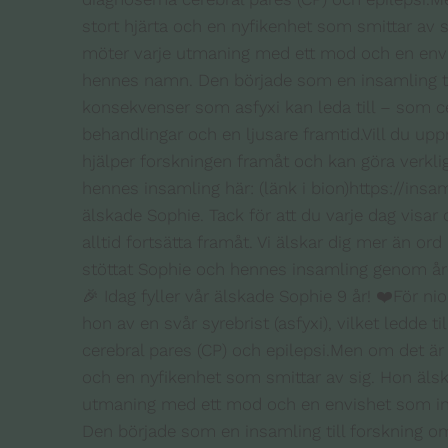
🎉 Idag fyller vår älskade Sophie 9 år! ❤️För n
hon av en svår syrebrist (asfyxi), vilket ledde 
cerebral pares (CP) och epilepsi.Men om det är nå
och en nyfikenhet som smittar av sig. Hon älska
utmaning med ett mod och en envishet som insp
Den började som en insamling till forskning 