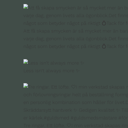
Att få skapa smycken är så mycket mer än bara 
varje dag, genom livets alla ögonblick.Det finns e
något som betyder något på riktigt 💍Tack för 
Less isn’t always more ✨
Tre ringar. Ett löfte. 🤍I min verkstad skapas