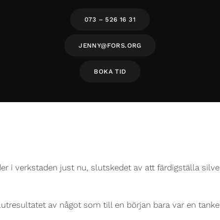
073 – 526 16 31
JENNY@FORS.ORG
BOKA TID
r i verkstaden just nu, slutskedet av att färdigställa silve
lutresultatet av något som till en början bara var en tank