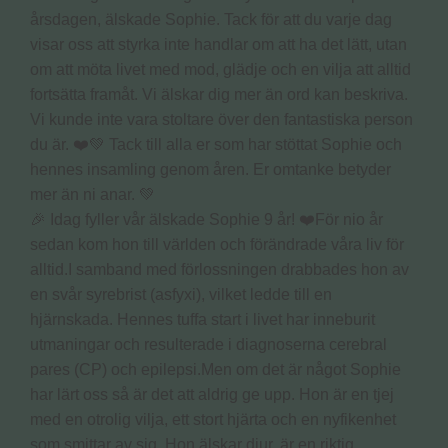
🎉 Idag fyller vår älskade Sophie 9 år! ❤️För nio år
sedan kom hon till världen och förändrade våra liv för
alltid.I samband med förlossningen drabbades hon av
en svår syrebrist (asfyxi), vilket ledde till en
hjärnskada. Hennes tuffa start i livet har inneburit
utmaningar och resulterade i diagnoserna cerebral
pares (CP) och epilepsi.Men om det är något Sophie
har lärt oss så är det att aldrig ge upp. Hon är en tjej
med en otrolig vilja, ett stort hjärta och en nyfikenhet
som smittar av sig. Hon älskar djur, är en riktig