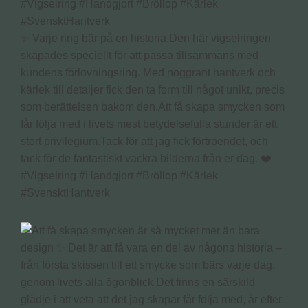
✨ Varje ring bär på en historia.Den här vigselringen
skapades speciellt för att passa tillsammans med
kundens förlovningsring. Med noggrant hantverk och
kärlek till detaljer fick den ta form till något unikt, precis
som berättelsen bakom den.Att få skapa smycken som
får följa med i livets mest betydelsefulla stunder är ett
stort privilegium.Tack för att jag fick förtroendet, och
tack för de fantastiskt vackra bilderna från er dag. ❤️
#Vigselring #Handgjort #Bröllop #Kärlek
#SvensktHantverk