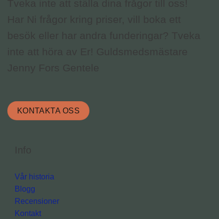
Tveka inte att ställa dina frågor till oss!
Har Ni frågor kring priser, vill boka ett
besök eller har andra funderingar? Tveka
inte att höra av Er! Guldsmedsmästare
Jenny Fors Gentele
KONTAKTA OSS
Info
Vår historia
Blogg
Recensioner
Kontakt