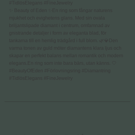
✨ Beauty of Eden ✨En ring som fångar naturens
mjukhet och evighetens glans. Med sin ovala
briljantslipade diamant i centrum, omfamnad av
gnistrande detaljer i form av eleganta blad, för
tankarna till en hemlig trädgård i full blom. 🌿💎Den
varma tonen av guld möter diamantens klara ljus och
skapar en perfekt balans mellan romantik och modern
elegans.En ring som inte bara bärs, utan känns. 🤍
#BeautyOfEden #Förlovningsring #Diamantring
#TidlösElegans #FineJewelry