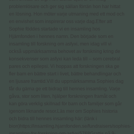
problemlösare och ger sig sällan förrän hon har hittat
en lösning. Hon möter varje utmaning med ett mod och
en envishet som inspirerar oss varje dag.Efter att
Sophie föddes startade vi en insamling hos
Hjärnfonden i hennes namn. Den började som en
insamling till forskning om asfyxi, men idag vill vi
också uppmärksamma behovet av forskning kring de
konsekvenser som asfyxi kan leda till – som cerebral
pares och epilepsi. Vi hoppas att forskningen ska ge
fler barn en bättre start i livet, bättre behandlingar och
en ljusare framtid.Vill du uppmärksamma Sophies dag
får du gärna ge ett bidrag till hennes insamling. Varje
gåva, stor som liten, hjälper forskningen framåt och
kan göra verklig skillnad för barn och familjer som går
igenom liknande resor.Läs mer om Sophies historia
och bidra till hennes insamling här: (länk i
bion)https://insamling.hjarnfonden.se/fundraisers/sophies-
insamling-for-forskning-om-asfyxi5768Grattis på 9-