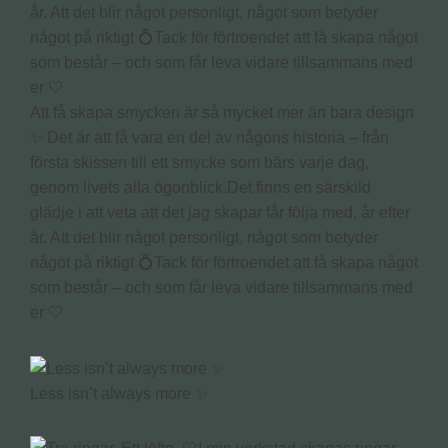
Att få skapa smycken är så mycket mer än bara design
✨ Det är att få vara en del av någons historia – från
första skissen till ett smycke som bärs varje dag,
genom livets alla ögonblick.Det finns en särskild
glädje i att veta att det jag skapar får följa med, år efter
år. Att det blir något personligt, något som betyder
något på riktigt 💍Tack för förtroendet att få skapa något
som består – och som får leva vidare tillsammans med
er 🤍
Less isn’t always more ✨