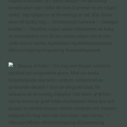
vitguld diamanter och tidlös design i en personlig
kombination som håller för livet.Drömmer ni om något
unikt? Jag hjälper er att förverkliga er idé, från första
skiss till färdig ring.✨ Skräddarsytt hantverk ✨ Gedigen
kvalitet ✨ Tillverkat i egen ateljéVälkommen att boka
en konsultation och låt oss skapa något som är lika
unikt som er kärlek.#guldsmed #guldsmedsmästare
#förlovningsring #vigselring #svenskthantverk