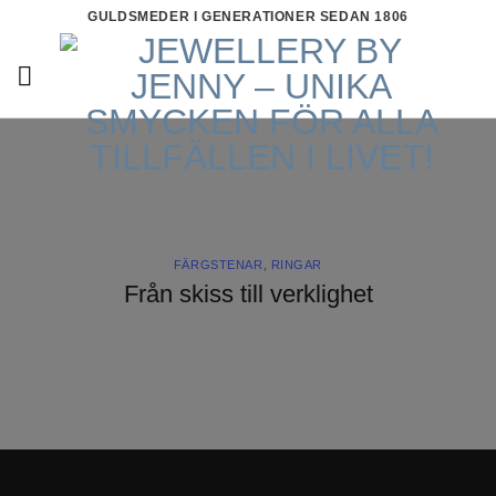
Skip
GULDSMEDER I GENERATIONER SEDAN 1806
to
content
FÄRGSTENAR
,
RINGAR
Från skiss till verklighet