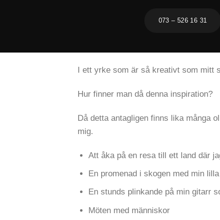
073 – 526 16 31
I ett yrke som är så kreativt som mitt s
Hur finner man då denna inspiration?
Då detta antagligen finns lika många ol
mig.
Att åka på en resa till ett land där
En promenad i skogen med min lilla M
En stunds plinkande på min gitarr 
Möten med människor