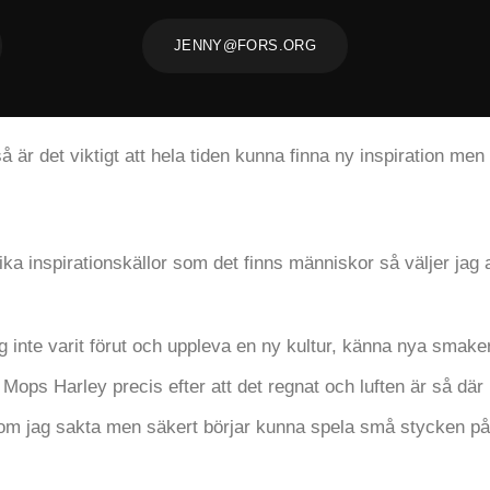
JENNY@FORS.ORG
å är det viktigt att hela tiden kunna finna ny inspiration men ä
ika inspirationskällor som det finns människor så väljer jag 
 jag inte varit förut och uppleva en ny kultur, känna nya smak
ops Harley precis efter att det regnat och luften är så där 
som jag sakta men säkert börjar kunna spela små stycken på