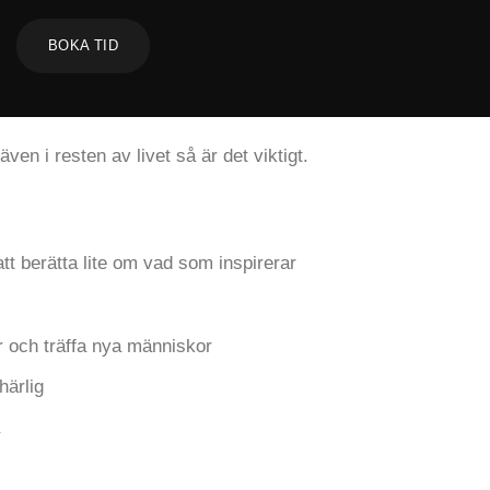
BOKA TID
ven i resten av livet så är det viktigt.
att berätta lite om vad som inspirerar
er och träffa nya människor
härlig