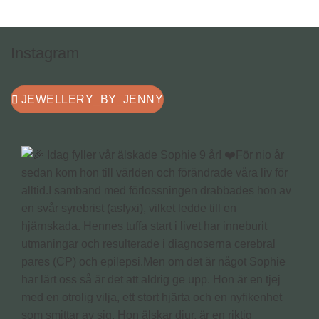
Instagram
JEWELLERY_BY_JENNY