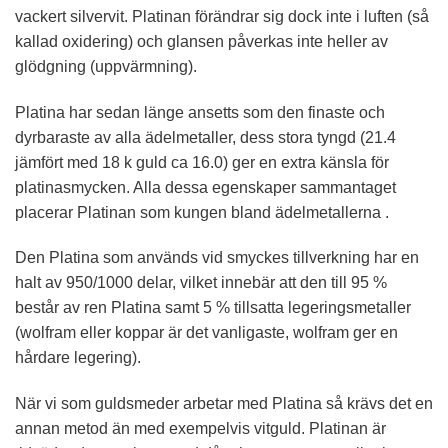
vackert silvervit. Platinan förändrar sig dock inte i luften (så
kallad oxidering) och glansen påverkas inte heller av
glödgning (uppvärmning).
Platina har sedan länge ansetts som den finaste och
dyrbaraste av alla ädelmetaller, dess stora tyngd (21.4
jämfört med 18 k guld ca 16.0) ger en extra känsla för
platinasmycken. Alla dessa egenskaper sammantaget
placerar Platinan som kungen bland ädelmetallerna .
Den Platina som används vid smyckes tillverkning har en
halt av 950/1000 delar, vilket innebär att den till 95 %
består av ren Platina samt 5 % tillsatta legeringsmetaller
(wolfram eller koppar är det vanligaste, wolfram ger en
hårdare legering).
När vi som guldsmeder arbetar med Platina så krävs det en
annan metod än med exempelvis vitguld. Platinan är