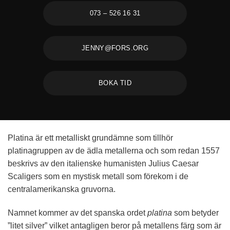
073 – 526 16 31
JENNY@FORS.ORG
BOKA TID
Platina är ett metalliskt grundämne som tillhör
platinagruppen av de ädla metallerna och som redan 1557
beskrivs av den italienske humanisten Julius Caesar
Scaligers som en mystisk metall som förekom i de
centralamerikanska gruvorna.
Namnet kommer av det spanska ordet
platina
som betyder
”litet silver” vilket antagligen beror på metallens färg som är