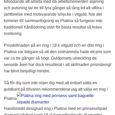
tidsödande att arbeta med då arbetsmomenten slipning
och putsning tar tre till fyra gånger så lång tid att utföra i
jämförelse med motsvarande smycke i vitguld. När det
kommer till sammanfogning av Platina så fungerar inte
traditionell hårdlödning utan för bästa resultat så krävs
svetsning.
Prisskillnaden på en ring i 18 k vitguld och en dito ring i
Platina var tidigare så att den sistnämnda hade ett pris som
var ca tre gånger så högt. Guldprisets utveckling de
senaste åren har dock resulterat i att skillnaden prismässigt
har blivit betydligt mindre.
Så för dig som inte nöjer dig med att enbart sätta en
guldkant på tillvaron rekommenderar jag att välja en ring i
Platina
Handsmidd designad ring i Platina med en prinsesslipad
diamant infattad samt 16 st baguetteslipade diamanter