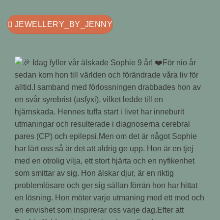
JEWELLERY_BY_JENNY