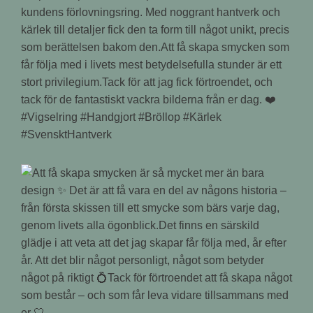
kundens förlovningsring. Med noggrant hantverk och
kärlek till detaljer fick den ta form till något unikt, precis
som berättelsen bakom den.Att få skapa smycken som
får följa med i livets mest betydelsefulla stunder är ett
stort privilegium.Tack för att jag fick förtroendet, och
tack för de fantastiskt vackra bilderna från er dag. ❤️
#Vigselring #Handgjort #Bröllop #Kärlek
#SvensktHantverk