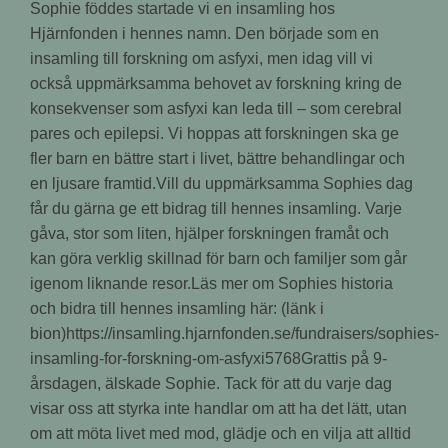
Sophie föddes startade vi en insamling hos
Hjärnfonden i hennes namn. Den började som en
insamling till forskning om asfyxi, men idag vill vi
också uppmärksamma behovet av forskning kring de
konsekvenser som asfyxi kan leda till – som cerebral
pares och epilepsi. Vi hoppas att forskningen ska ge
fler barn en bättre start i livet, bättre behandlingar och
en ljusare framtid.Vill du uppmärksamma Sophies dag
får du gärna ge ett bidrag till hennes insamling. Varje
gåva, stor som liten, hjälper forskningen framåt och
kan göra verklig skillnad för barn och familjer som går
igenom liknande resor.Läs mer om Sophies historia
och bidra till hennes insamling här: (länk i
bion)https://insamling.hjarnfonden.se/fundraisers/sophies-
insamling-for-forskning-om-asfyxi5768Grattis på 9-
årsdagen, älskade Sophie. Tack för att du varje dag
visar oss att styrka inte handlar om att ha det lätt, utan
om att möta livet med mod, glädje och en vilja att alltid