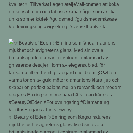
kvalitet ✨ Tillverkat i egen ateljéVälkommen att boka
en konsultation och låt oss skapa något som är lika
unikt som er kärlek.#guldsmed #guldsmedsmästare
#förlovningsring #vigselring #svenskthantverk
✨ Beauty of Eden ✨En ring som fångar naturens
mjukhet och evighetens glans. Med sin ovala
briljantslipade diamant i centrum, omfamnad av