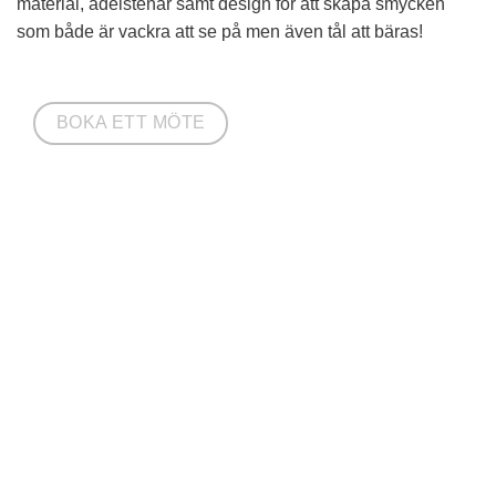
material, ädelstenar samt design för att skapa smycken
som både är vackra att se på men även tål att bäras!
BOKA ETT MÖTE