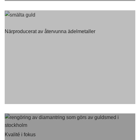
Närproducerat av återvunna ädelmetaller
Kvalité i fokus