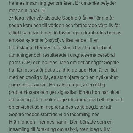
🎉 Idag fyller vår älskade Sophie 9 år! ❤️För nio år
sedan kom hon till världen och förändrade våra liv för
alltid.I samband med förlossningen drabbades hon av
en svår syrebrist (asfyxi), vilket ledde till en
hjärnskada. Hennes tuffa start i livet har inneburit
utmaningar och resulterade i diagnoserna cerebral
pares (CP) och epilepsi.Men om det är något Sophie
har lärt oss så är det att aldrig ge upp. Hon är en tjej
med en otrolig vilja, ett stort hjärta och en nyfikenhet
som smittar av sig. Hon älskar djur, är en riktig
problemlösare och ger sig sällan förrän hon har hittat
en lösning. Hon möter varje utmaning med ett mod och
en envishet som inspirerar oss varje dag.Efter att
Sophie föddes startade vi en insamling hos
Hjärnfonden i hennes namn. Den började som en
insamling till forskning om asfyxi, men idag vill vi