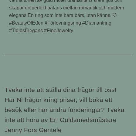
varma tonen av guld möter diamantens klara ljus och
skapar en perfekt balans mellan romantik och modern
elegans.En ring som inte bara bärs, utan känns. 🤍
#BeautyOfEden #Förlovningsring #Diamantring
#TidlösElegans #FineJewelry
Tveka inte att ställa dina frågor till oss!
Har Ni frågor kring priser, vill boka ett
besök eller har andra funderingar? Tveka
inte att höra av Er! Guldsmedsmästare
Jenny Fors Gentele