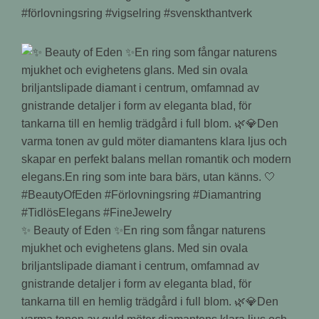
#förlovningsring #vigselring #svenskthantverk
✨ Beauty of Eden ✨En ring som fångar naturens
mjukhet och evighetens glans. Med sin ovala
briljantslipade diamant i centrum, omfamnad av
gnistrande detaljer i form av eleganta blad, för
tankarna till en hemlig trädgård i full blom. 🌿💎Den