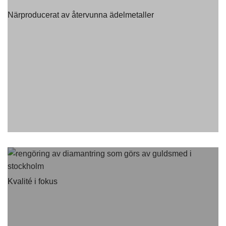
Närproducerat av återvunna ädelmetaller
Kvalité i fokus