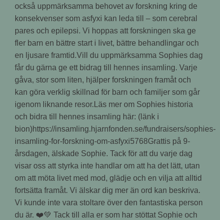
också uppmärksamma behovet av forskning kring de
konsekvenser som asfyxi kan leda till – som cerebral
pares och epilepsi. Vi hoppas att forskningen ska ge
fler barn en bättre start i livet, bättre behandlingar och
en ljusare framtid.Vill du uppmärksamma Sophies dag
får du gärna ge ett bidrag till hennes insamling. Varje
gåva, stor som liten, hjälper forskningen framåt och
kan göra verklig skillnad för barn och familjer som går
igenom liknande resor.Läs mer om Sophies historia
och bidra till hennes insamling här: (länk i
bion)https://insamling.hjarnfonden.se/fundraisers/sophies-
insamling-for-forskning-om-asfyxi5768Grattis på 9-
årsdagen, älskade Sophie. Tack för att du varje dag
visar oss att styrka inte handlar om att ha det lätt, utan
om att möta livet med mod, glädje och en vilja att alltid
fortsätta framåt. Vi älskar dig mer än ord kan beskriva.
Vi kunde inte vara stoltare över den fantastiska person
du är. ❤️💚 Tack till alla er som har stöttat Sophie och