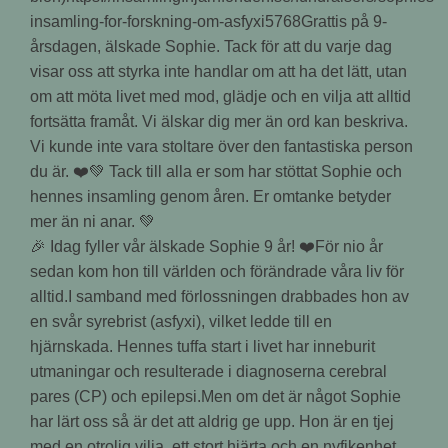
🎉 Idag fyller vår älskade Sophie 9 år! ❤️För nio år
sedan kom hon till världen och förändrade våra liv för
alltid.I samband med förlossningen drabbades hon av
en svår syrebrist (asfyxi), vilket ledde till en
hjärnskada. Hennes tuffa start i livet har inneburit
utmaningar och resulterade i diagnoserna cerebral
pares (CP) och epilepsi.Men om det är något Sophie
har lärt oss så är det att aldrig ge upp. Hon är en tjej
med en otrolig vilja, ett stort hjärta och en nyfikenhet