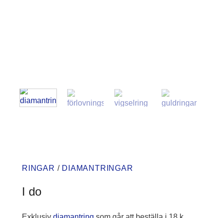
RINGAR
/
DIAMANTRINGAR
I do
Exklusiv
diamantring
som går att beställa i 18 k