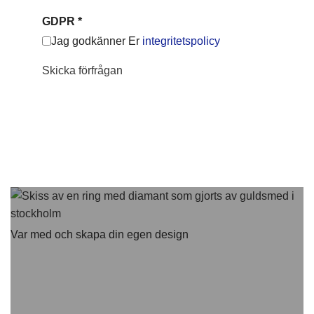
GDPR
*
Jag godkänner Er
integritetspolicy
Skicka förfrågan
Var med och skapa din egen design