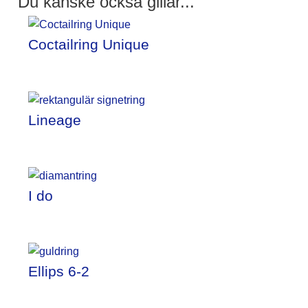
Du kanske också gillar...
Coctailring Unique
Lineage
I do
Ellips 6-2