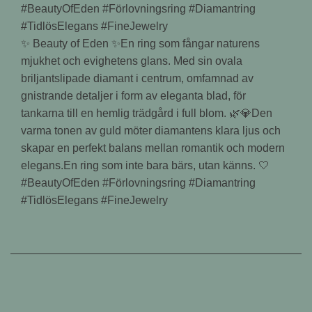
✨ Beauty of Eden ✨En ring som fångar naturens
mjukhet och evighetens glans. Med sin ovala
briljantslipade diamant i centrum, omfamnad av
gnistrande detaljer i form av eleganta blad, för
tankarna till en hemlig trädgård i full blom. 🌿💎Den
varma tonen av guld möter diamantens klara ljus och
skapar en perfekt balans mellan romantik och modern
elegans.En ring som inte bara bärs, utan känns. 🤍
#BeautyOfEden #Förlovningsring #Diamantring
#TidlösElegans #FineJewelry