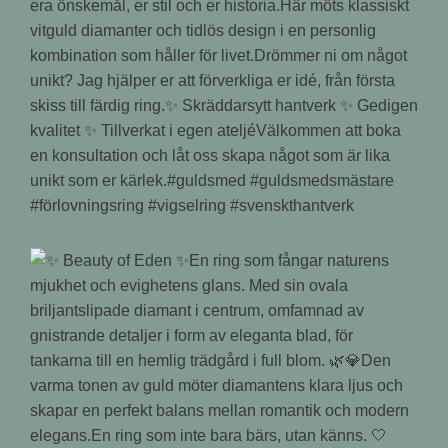
era önskemål, er stil och er historia.Här möts klassiskt
vitguld diamanter och tidlös design i en personlig
kombination som håller för livet.Drömmer ni om något
unikt? Jag hjälper er att förverkliga er idé, från första
skiss till färdig ring.✨ Skräddarsytt hantverk ✨ Gedigen
kvalitet ✨ Tillverkat i egen ateljéVälkommen att boka
en konsultation och låt oss skapa något som är lika
unikt som er kärlek.#guldsmed #guldsmedsmästare
#förlovningsring #vigselring #svenskthantverk