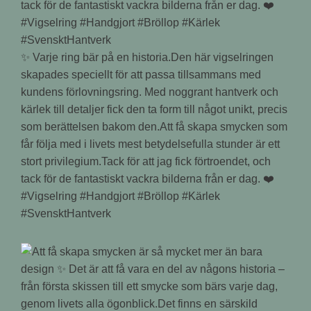
✨ Varje ring bär på en historia.Den här vigselringen
skapades speciellt för att passa tillsammans med
kundens förlovningsring. Med noggrant hantverk och
kärlek till detaljer fick den ta form till något unikt, precis
som berättelsen bakom den.Att få skapa smycken som
får följa med i livets mest betydelsefulla stunder är ett
stort privilegium.Tack för att jag fick förtroendet, och
tack för de fantastiskt vackra bilderna från er dag. ❤️
#Vigselring #Handgjort #Bröllop #Kärlek
#SvensktHantverk