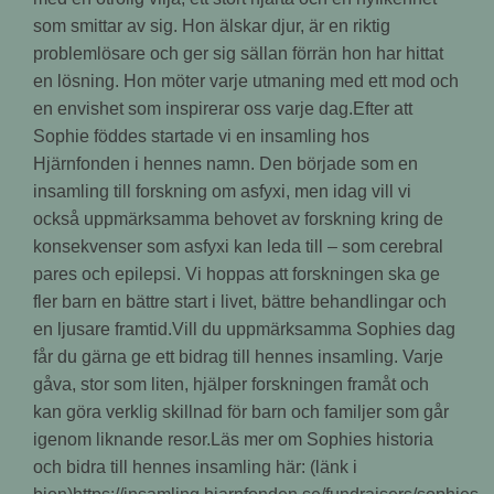
som smittar av sig. Hon älskar djur, är en riktig
problemlösare och ger sig sällan förrän hon har hittat
en lösning. Hon möter varje utmaning med ett mod och
en envishet som inspirerar oss varje dag.Efter att
Sophie föddes startade vi en insamling hos
Hjärnfonden i hennes namn. Den började som en
insamling till forskning om asfyxi, men idag vill vi
också uppmärksamma behovet av forskning kring de
konsekvenser som asfyxi kan leda till – som cerebral
pares och epilepsi. Vi hoppas att forskningen ska ge
fler barn en bättre start i livet, bättre behandlingar och
en ljusare framtid.Vill du uppmärksamma Sophies dag
får du gärna ge ett bidrag till hennes insamling. Varje
gåva, stor som liten, hjälper forskningen framåt och
kan göra verklig skillnad för barn och familjer som går
igenom liknande resor.Läs mer om Sophies historia
och bidra till hennes insamling här: (länk i