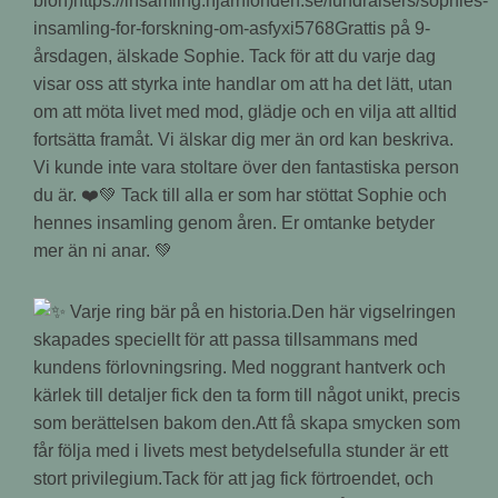
bion)https://insamling.hjarnfonden.se/fundraisers/sophies-
insamling-for-forskning-om-asfyxi5768Grattis på 9-
årsdagen, älskade Sophie. Tack för att du varje dag
visar oss att styrka inte handlar om att ha det lätt, utan
om att möta livet med mod, glädje och en vilja att alltid
fortsätta framåt. Vi älskar dig mer än ord kan beskriva.
Vi kunde inte vara stoltare över den fantastiska person
du är. ❤️💚 Tack till alla er som har stöttat Sophie och
hennes insamling genom åren. Er omtanke betyder
mer än ni anar. 💚