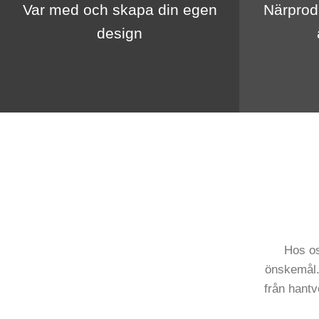
Var med och skapa din egen
Närprod
design
Hos os
önskemål. 
från hantv