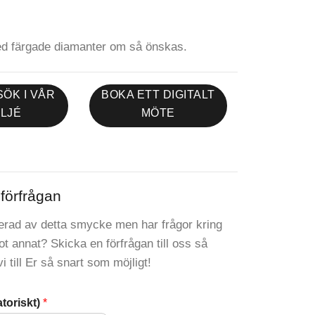
d färgade diamanter om så önskas.
ÖK I VÅR
BOKA ETT DIGITALT
LJÉ
MÖTE
förfrågan
serad av detta smycke men har frågor kring
got annat? Skicka en förfrågan till oss så
 till Er så snart som möjligt!
toriskt)
*