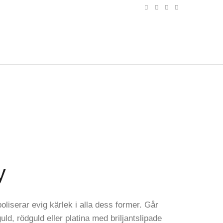
y
iserar evig kärlek i alla dess former. Går
tguld, rödguld eller platina med briljantslipade