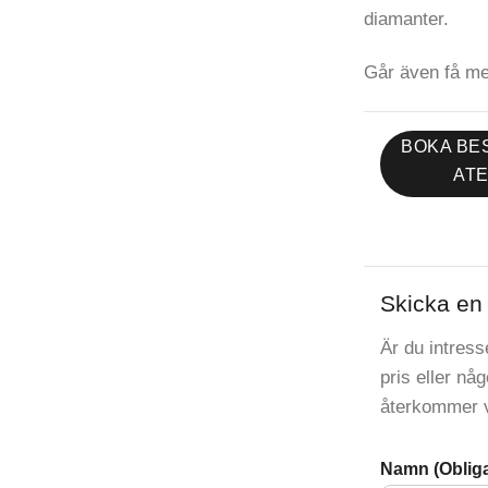
diamanter.
Går även få me
BOKA BES
ATE
Skicka en 
Är du intres
pris eller nå
återkommer vi
Namn (Obliga