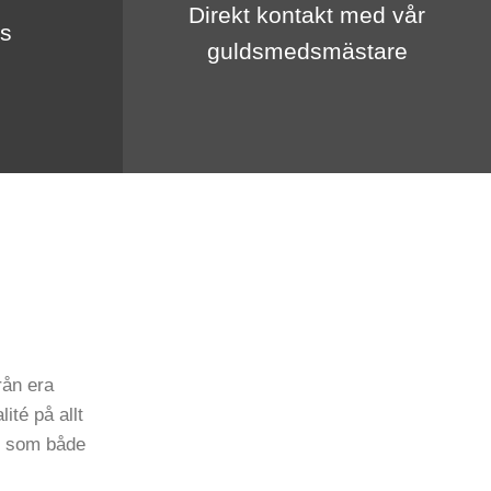
Direkt kontakt med vår
us
guldsmedsmästare
rån era
ité på allt
en som både