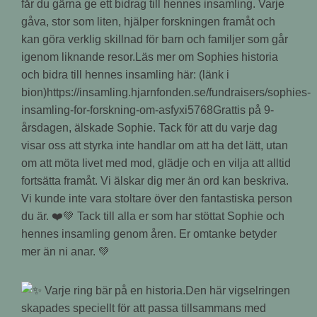
får du gärna ge ett bidrag till hennes insamling. Varje
gåva, stor som liten, hjälper forskningen framåt och
kan göra verklig skillnad för barn och familjer som går
igenom liknande resor.Läs mer om Sophies historia
och bidra till hennes insamling här: (länk i
bion)https://insamling.hjarnfonden.se/fundraisers/sophies-
insamling-for-forskning-om-asfyxi5768Grattis på 9-
årsdagen, älskade Sophie. Tack för att du varje dag
visar oss att styrka inte handlar om att ha det lätt, utan
om att möta livet med mod, glädje och en vilja att alltid
fortsätta framåt. Vi älskar dig mer än ord kan beskriva.
Vi kunde inte vara stoltare över den fantastiska person
du är. ❤️💚 Tack till alla er som har stöttat Sophie och
hennes insamling genom åren. Er omtanke betyder
mer än ni anar. 💚