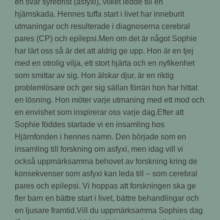
en svår syrebrist (asfyxi), vilket ledde till en
hjärnskada. Hennes tuffa start i livet har inneburit
utmaningar och resulterade i diagnoserna cerebral
pares (CP) och epilepsi.Men om det är något Sophie
har lärt oss så är det att aldrig ge upp. Hon är en tjej
med en otrolig vilja, ett stort hjärta och en nyfikenhet
som smittar av sig. Hon älskar djur, är en riktig
problemlösare och ger sig sällan förrän hon har hittat
en lösning. Hon möter varje utmaning med ett mod och
en envishet som inspirerar oss varje dag.Efter att
Sophie föddes startade vi en insamling hos
Hjärnfonden i hennes namn. Den började som en
insamling till forskning om asfyxi, men idag vill vi
också uppmärksamma behovet av forskning kring de
konsekvenser som asfyxi kan leda till – som cerebral
pares och epilepsi. Vi hoppas att forskningen ska ge
fler barn en bättre start i livet, bättre behandlingar och
en ljusare framtid.Vill du uppmärksamma Sophies dag