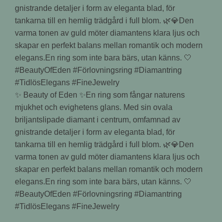
✨ Beauty of Eden ✨En ring som fångar naturens
mjukhet och evighetens glans. Med sin ovala
briljantslipade diamant i centrum, omfamnad av
gnistrande detaljer i form av eleganta blad, för
tankarna till en hemlig trädgård i full blom. 🌿💎Den
varma tonen av guld möter diamantens klara ljus och
skapar en perfekt balans mellan romantik och modern
elegans.En ring som inte bara bärs, utan känns. 🤍
#BeautyOfEden #Förlovningsring #Diamantring
#TidlösElegans #FineJewelry