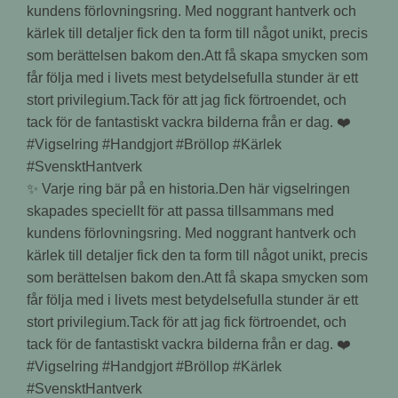
✨ Varje ring bär på en historia.Den här vigselringen
skapades speciellt för att passa tillsammans med
kundens förlovningsring. Med noggrant hantverk och
kärlek till detaljer fick den ta form till något unikt, precis
som berättelsen bakom den.Att få skapa smycken som
får följa med i livets mest betydelsefulla stunder är ett
stort privilegium.Tack för att jag fick förtroendet, och
tack för de fantastiskt vackra bilderna från er dag. ❤️
#Vigselring #Handgjort #Bröllop #Kärlek
#SvensktHantverk