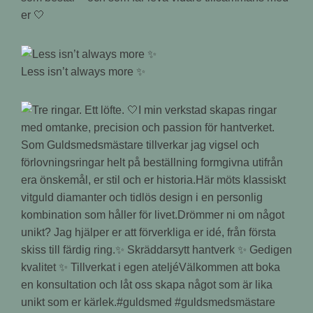
er 🤍
Less isn’t always more ✨