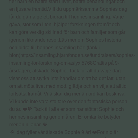
🎉 Idag fyller vår älskade Sophie 9 år! ❤️För nio år