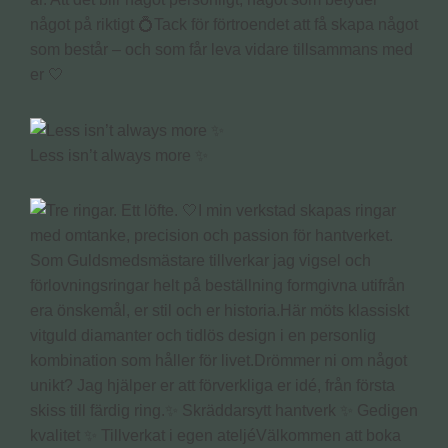
något på riktigt 💍Tack för förtroendet att få skapa något
som består – och som får leva vidare tillsammans med
er 🤍
Less isn’t always more ✨