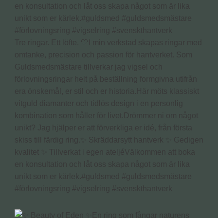
Tre ringar. Ett löfte. 🤍I min verkstad skapas ringar med
omtanke, precision och passion för hantverket. Som
Guldsmedsmästare tillverkar jag vigsel och
förlovningsringar helt på beställning formgivna utifrån
era önskemål, er stil och er historia.Här möts klassiskt
vitguld diamanter och tidlös design i en personlig
kombination som håller för livet.Drömmer ni om något
unikt? Jag hjälper er att förverkliga er idé, från första
skiss till färdig ring.✨ Skräddarsytt hantverk ✨ Gedigen
kvalitet ✨ Tillverkat i egen ateljéVälkommen att boka
en konsultation och låt oss skapa något som är lika
unikt som er kärlek.#guldsmed #guldsmedsmästare
#förlovningsring #vigselring #svenskthantverk