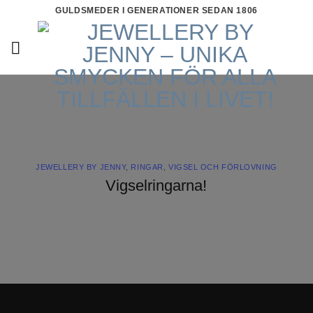
Skip
GULDSMEDER I GENERATIONER SEDAN 1806
to
content
JEWELLERY BY JENNY
,
RINGAR
,
VIGSEL OCH FÖRLOVNING
Vigselringarna!