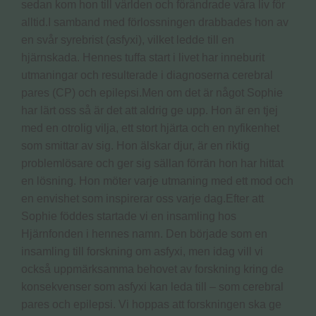
sedan kom hon till världen och förändrade våra liv för
alltid.I samband med förlossningen drabbades hon av
en svår syrebrist (asfyxi), vilket ledde till en
hjärnskada. Hennes tuffa start i livet har inneburit
utmaningar och resulterade i diagnoserna cerebral
pares (CP) och epilepsi.Men om det är något Sophie
har lärt oss så är det att aldrig ge upp. Hon är en tjej
med en otrolig vilja, ett stort hjärta och en nyfikenhet
som smittar av sig. Hon älskar djur, är en riktig
problemlösare och ger sig sällan förrän hon har hittat
en lösning. Hon möter varje utmaning med ett mod och
en envishet som inspirerar oss varje dag.Efter att
Sophie föddes startade vi en insamling hos
Hjärnfonden i hennes namn. Den började som en
insamling till forskning om asfyxi, men idag vill vi
också uppmärksamma behovet av forskning kring de
konsekvenser som asfyxi kan leda till – som cerebral
pares och epilepsi. Vi hoppas att forskningen ska ge