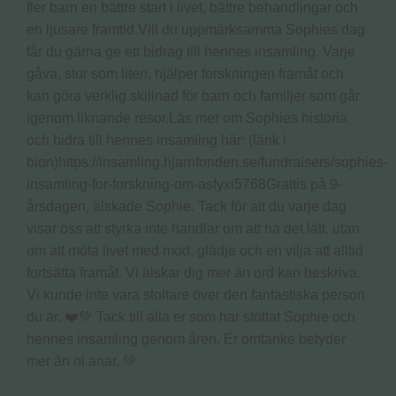
fler barn en bättre start i livet, bättre behandlingar och
en ljusare framtid.Vill du uppmärksamma Sophies dag
får du gärna ge ett bidrag till hennes insamling. Varje
gåva, stor som liten, hjälper forskningen framåt och
kan göra verklig skillnad för barn och familjer som går
igenom liknande resor.Läs mer om Sophies historia
och bidra till hennes insamling här: (länk i
bion)https://insamling.hjarnfonden.se/fundraisers/sophies-
insamling-for-forskning-om-asfyxi5768Grattis på 9-
årsdagen, älskade Sophie. Tack för att du varje dag
visar oss att styrka inte handlar om att ha det lätt, utan
om att möta livet med mod, glädje och en vilja att alltid
fortsätta framåt. Vi älskar dig mer än ord kan beskriva.
Vi kunde inte vara stoltare över den fantastiska person
du är. ❤️💚 Tack till alla er som har stöttat Sophie och
hennes insamling genom åren. Er omtanke betyder
mer än ni anar. 💚