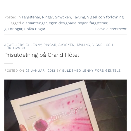
Posted in
Färgstenar
,
Ringar
,
Smycken
,
Tävling
,
Vigsel och förlovning
|
Tagged
diamantringar
,
egen designade ringar
,
färgstenar
,
guldringar
,
unika ringar
Leave a comment
JEWELLERY BY JENNY
,
RINGAR
,
SMYCKEN
,
TÄVLING
,
VIGSEL OCH
FÖRLOVNING
Prisutdelning på Grand Hôtel
POSTED ON
29 JANUARI, 2013
BY
GULDSMED JENNY FORS GENTELE