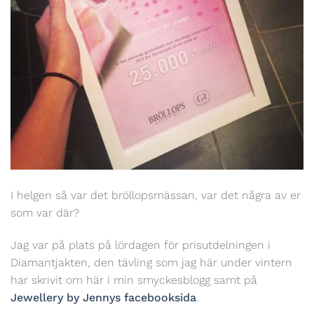
I helgen så var det bröllopsmässan, var det några av er
som var där?
Jag var på plats på lördagen för prisutdelningen i
Diamantjakten, den tävling som jag här under vintern
har skrivit om här i min smyckesblogg samt på
Jewellery by Jennys facebooksida
.