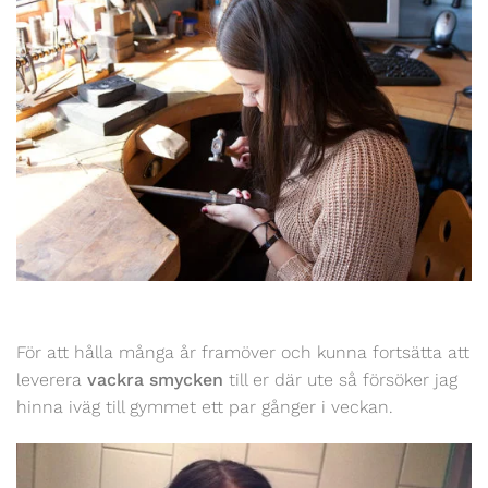
För att hålla många år framöver och kunna fortsätta att
leverera
vackra smycken
till er där ute så försöker jag
hinna iväg till gymmet ett par gånger i veckan.