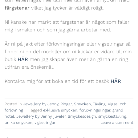
som efterfrågas mer och mer och även smycken med
färgstenar
vilket jag tycker är väldigt roligt.
Ni kanske har märkt att färgstenar är något som faller
mig i smaken och som jag gärna arbetar med.
Är ni på jakt efter förlovningsringar eller vigselringar så
finner ni en del modeller om ni klickar er vidare till min
butik
HÄR
men jag skapar även mer än gärna en ring
utifrån era önskemål.
Kontakta mig för att boka en tid för ett besök
HÄR
Posted in
Jewellery by Jenny
,
Ringar
,
Smycken
,
Tävling
,
Vigsel och
förlovning
|
Tagged
exklusiva smycken
,
förlovningsringar
,
grand
hotel
,
Jewellery by Jenny
,
juveler
,
Smyckesdesign
,
smyckestävling
,
unika smycken
,
vigselringar
Leave a comment