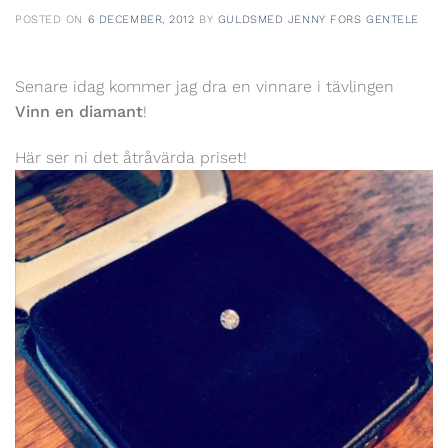
POSTED ON
6 DECEMBER, 2012
BY
GULDSMED JENNY FORS GENTELE
Senare idag kommer jag dra en vinnare i tävlingen
Vinn en diamant
!
Här ser ni det åtråvärda priset!