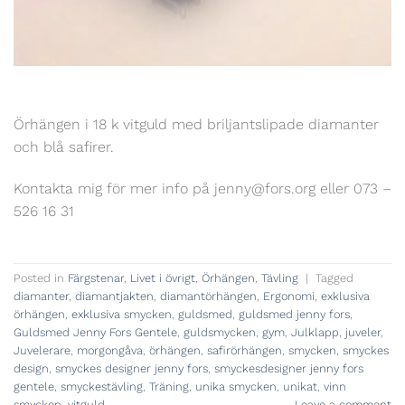
Örhängen i 18 k vitguld med briljantslipade diamanter
och blå safirer.
Kontakta mig för mer info på jenny@fors.org eller 073 –
526 16 31
Posted in
Färgstenar
,
Livet i övrigt
,
Örhängen
,
Tävling
|
Tagged
diamanter
,
diamantjakten
,
diamantörhängen
,
Ergonomi
,
exklusiva
örhängen
,
exklusiva smycken
,
guldsmed
,
guldsmed jenny fors
,
Guldsmed Jenny Fors Gentele
,
guldsmycken
,
gym
,
Julklapp
,
juveler
,
Juvelerare
,
morgongåva
,
örhängen
,
safirörhängen
,
smycken
,
smyckes
design
,
smyckes designer jenny fors
,
smyckesdesigner jenny fors
gentele
,
smyckestävling
,
Träning
,
unika smycken
,
unikat
,
vinn
smycken
,
vitguld
Leave a comment