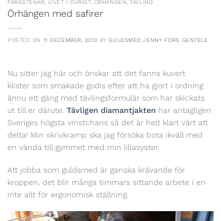
FÄRGSTENAR
,
LIVET I ÖVRIGT
,
ÖRHÄNGEN
,
TÄVLING
Örhängen med safirer
POSTED ON
11 DECEMBER, 2012
BY
GULDSMED JENNY FORS GENTELE
Nu sitter jag här och önskar att det fanns kuvert
klister som smakade godis efter att ha gjort i ordning
ännu ett gäng med tävlingsformulär som har skickats
ut till er därute.
Tävligen diamantjakten
har antagligen
Sveriges högsta vinstchans så det är helt klart värt att
delta! Min skrivkramp ska jag försöka bota ikväll med
en vända till gymmet med min lillasyster.
Att jobba som guldsmed är ganska krävande för
kroppen, det blir många timmars sittande arbete i en
inte allt för ergonomisk ställning.