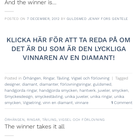
And the winner is…
POSTED ON
7 DECEMBER, 2012
BY
GULDSMED JENNY FORS GENTELE
KLICKA HÄR FÖR ATT TA REDA PÅ OM
DET ÄR DU SOM ÄR
DEN LYCKLIGA
VINNAREN AV EN DIAMANT!
Posted in
Örhängen
,
Ringar
,
Tävling
,
Vigsel och förlovning
|
Tagged
designer
,
diamant
,
diamanter
,
förlovningsringar
,
guldsmed
,
handgjorda ringar
,
handgjorda smycken
,
hantverk
,
juveler
,
smycken
,
Smyckesdesign
,
smyckestävling
,
unika juveler
,
unika ringar
,
unika
smycken
,
Vigselring
,
vinn en diamant
,
vinnare
1
Comment
ÖRHÄNGEN
,
RINGAR
,
TÄVLING
,
VIGSEL OCH FÖRLOVNING
The winner takes it all