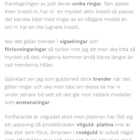
framtagningen av just deras
unika ringar
. Sen spelar
även livsstil in, har ni en mycket aktiv livsstil så passar
det kanske bäst med ringar av en tåligare modell än
om ni har en lite lugnare livsstil.
När det gäller trender i
vigselringar
och
förlovningsringar
så tycker inte jag att man ska titta så
mycket på det, ringarna kommer ändå bäras längre än
vad trenderna håller.
Självklart ser jag som guldsmed dock
trender
när det
gäller ringar och ska man tala om dessa så har vi
under senare tid sett att det går mot nättare modeller
som
enstensringar
.
Fortfarande är vitguldet stort men platinan har fått sig
ett uppsving då prisskillnaden
vitguld
–
platina
inte är
lika stor som förut. Smycken i
roséguld
är också något