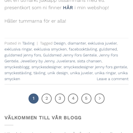
det en utmärkt julklapp tillsammans med ett
presentkort som ni finner
HÄR
i min webshop!
Håller tummarna för er alla!
Posted in
Tävling
|
Tagged
Design
,
diamanter
,
exklusiva juveler
,
exklusiva ringar
,
exklusiva smycken
,
facebooktävling
,
guldsmed
,
guldsmed jenny fors
,
Guldsmed Jenny Fors Gentele
,
Jenny Fors
Gentele
,
Jewellery by Jenny
,
Juvelerare
,
sista chansen
,
smyckesblogg
,
smyckesdesigner
,
smyckesdesigner jenny fors gentele
,
smyckestävling
,
tävling
,
unik design
,
unika juveler
,
unika ringar
,
unika
smycken
Leave a comment
1
2
3
4
5
VÄLKOMMEN TILL VÅR BLOGG