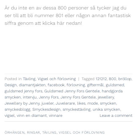
Är du inte en av dessa 800 personer så tycker jag du
ser till att bli nummer 801 eller någon annan fantastisk
siffra genom att klicka här nedan!
Posted in
Tävling
,
Vigsel och förlovning
|
Tagged
121212
,
800
,
bröllop
,
Design
,
diamantjakten
,
facebook
,
förlovning
,
giftermål
,
guldsmed
,
guldsmed jenny fors
,
Guldsmed Jenny Fors Gentele
,
handgjorda
smycken
,
intervju
,
Jenny Fors
,
Jenny Fors Gentele
,
jewellery
,
Jewellery by Jenny
,
juveler
,
Juvelerare
,
likes
,
mode
,
smycken
,
smyckesblogg
,
Smyckesdesign
,
smyckestävling
,
unika smycken
,
vigsel
,
vinn en diamant
,
vinnare
Leave a comment
ÖRHÄNGEN
,
RINGAR
,
TÄVLING
,
VIGSEL OCH FÖRLOVNING