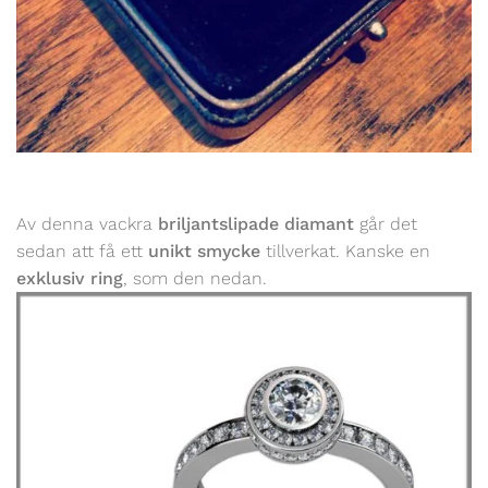
Av denna vackra
briljantslipade diamant
går det
sedan att få ett
unikt smycke
tillverkat. Kanske en
exklusiv ring
, som den nedan.