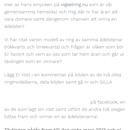
mer av hans smycken på
vigselring.nu
som är vår
gemensamma hemsida) och mig där ni har äran att
vara domare samt därigenom chansen att vinna en
ädelsten!
Vi har ritat varsin modell av ring av samma ädelstenar
(rökkvarts och limekvarts) och frågan är vilken som blir
Er favorit och vem av oss som tar hem äran och går ur
tävlingen som en vinnare?
Lägg Er röst i en kommentar på bilden av de två olika
ringmodellerna, dela bilden samt gå in och GILLA
på facebook, en
av de som lagt sin röst samt utfört de andra två stegen
lottas fram och vinner en av ädelstenarna!
Tävlingen pågår fram till den sista mars 2013 och ni