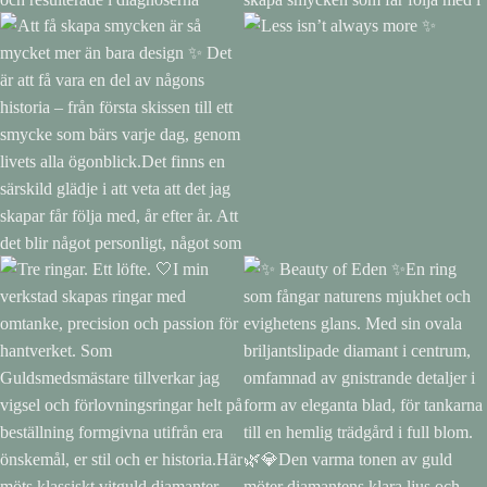
🎉 Idag fyller vår älskade
✨ Varje ring bär på en
Sophie 9 år! ❤️För nio år sedan
historia.Den här vigselringen
kom hon till världen och
skapades speciellt för att passa
förändrade våra liv för alltid.I
tillsammans med kundens
samband med förlossningen
förlovningsring. Med noggrant
drabbades hon av en svår
hantverk och kärlek till detaljer
syrebrist (asfyxi), vilket ledde till
fick den ta form till något unikt,
en hjärnskada. Hennes tuffa
precis som berättelsen bakom
start i livet har inneburit
den.Att få skapa smycken som
utmaningar och resulterade i
får följa med i livets mest
diagnoserna cerebral pares
betydelsefulla stunder är ett
Att få skapa smycken är så
Less isn’t always more ✨
(CP) och epilepsi.Men om det
stort privilegium.Tack för att jag
mycket mer än bara design ✨
är något Sophie har lärt oss så
fick förtroendet, och tack för de
Det är att få vara en del av
är det att aldrig ge upp. Hon är
fantastiskt vackra bilderna från
någons historia – från första
en tjej med en otrolig vilja, ett
er dag. ❤️#Vigselring
skissen till ett smycke som bärs
stort hjärta och en nyfikenhet
#Handgjort #Bröllop #Kärlek
varje dag, genom livets alla
som smittar av sig. Hon älskar
#SvensktHantverk
ögonblick.Det finns en särskild
djur, är en riktig problemlösare
glädje i att veta att det jag
och ger sig sällan förrän hon
skapar får följa med, år efter år.
har hittat en lösning. Hon möter
Att det blir något personligt,