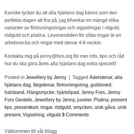
Kanske tycker du att alla hjärtans dag känns som den
perfekta dagen att fria på, jag tillverkar en mängd olika
varianter av förlovningsringar och vigselringar i vitguld,
rödguld och platina. Leveranstiden för släta ringar är en
arbetsvecka och ringar med stenar 4-6 veckor.
Kontakta mig på jenny@fors.org för mer info, tips och råd
hur du ska göra årets alla hjärtans dag extra speciell!
Posted in
Jewellery by Jenny
|
Tagged
Ädelstenar
,
alla
hjärtans dag
,
färgstenar
,
förlovningsring
,
guldsmed
,
halsband
,
Hängsmycke
,
hjärtslipad
,
Jenny Fors
,
Jenny
Fors Gentele
,
Jewellery by Jenny
,
juveler
,
Platina
,
present
tips
,
presentkort
,
ringar
,
rödguld
,
smycken
,
unik gåva
,
unik
present
,
Vigselring
,
vitguld
3
Comments
Välkommen till vår blogg