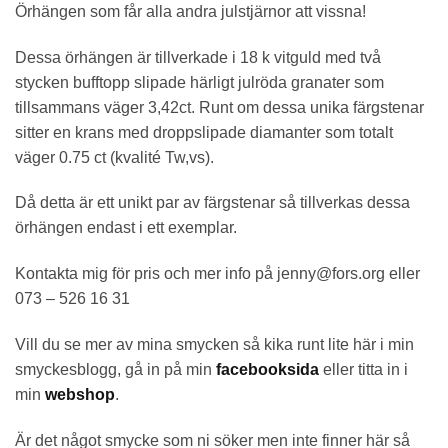
Örhängen som får alla andra julstjärnor att vissna!
Dessa örhängen är tillverkade i 18 k vitguld med två
stycken bufftopp slipade härligt julröda granater som
tillsammans väger 3,42ct. Runt om dessa unika färgstenar
sitter en krans med droppslipade diamanter som totalt
väger 0.75 ct (kvalité Tw,vs).
Då detta är ett unikt par av färgstenar så tillverkas dessa
örhängen endast i ett exemplar.
Kontakta mig för pris och mer info på jenny@fors.org eller
073 – 526 16 31
Vill du se mer av mina smycken så kika runt lite här i min
smyckesblogg, gå in på min
facebooksida
eller titta in i
min
webshop
.
Är det något smycke som ni söker men inte finner här så