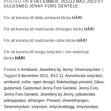
POSTED ON
9 DECEMBER, 2011
12 MAJ, 2013
BY
GULDSMED JENNY FORS GENTELE
För att komma till detta armband klicka
HÄR!
För att komma till matchande örhängen klicka
HÄR!
För att komma till matchande collie klicka
HÄR!
För att komma till övriga smycken i min webshop
klicka
HÄR!
Posted in
Armband
,
Jewellery by Jenny
,
Silversmycken
|
Tagged
9 december 2011
,
9/12-11
,
Annorlunda smycken
,
armband
,
collie
,
egen design
,
födelsedags present
,
Gåva
,
guldsmed
,
Guldsmed Jenny Fors Gentele
,
Jenny Fors
,
Jenny Fors Gentele
,
Jewellery by Jenny
,
julkalender
,
julklappstips
,
örhängen
,
Present
,
silverörhängen
,
Silversmycken
,
smycken
,
smyckesblogg
,
smyckestips
,