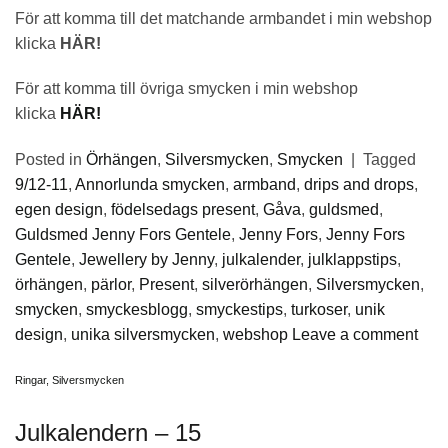
För att komma till det matchande armbandet i min webshop
klicka
HÄR!
För att komma till övriga smycken i min webshop
klicka
HÄR!
Posted in
Örhängen
,
Silversmycken
,
Smycken
|
Tagged
9/12-11
,
Annorlunda smycken
,
armband
,
drips and drops
,
egen design
,
födelsedags present
,
Gåva
,
guldsmed
,
Guldsmed Jenny Fors Gentele
,
Jenny Fors
,
Jenny Fors
Gentele
,
Jewellery by Jenny
,
julkalender
,
julklappstips
,
örhängen
,
pärlor
,
Present
,
silverörhängen
,
Silversmycken
,
smycken
,
smyckesblogg
,
smyckestips
,
turkoser
,
unik
design
,
unika silversmycken
,
webshop
Leave a comment
Ringar
,
Silversmycken
Julkalendern – 15