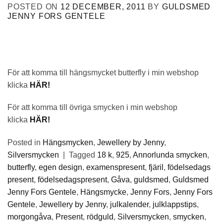
POSTED ON
12 DECEMBER, 2011
BY
GULDSMED
JENNY FORS GENTELE
För att komma till hängsmycket butterfly i min webshop
klicka
HÄR!
För att komma till övriga smycken i min webshop
klicka
HÄR!
Posted in
Hängsmycken
,
Jewellery by Jenny
,
Silversmycken
|
Tagged
18 k
,
925
,
Annorlunda smycken
,
butterfly
,
egen design
,
examenspresent
,
fjäril
,
födelsedags
present
,
födelsedagspresent
,
Gåva
,
guldsmed
,
Guldsmed
Jenny Fors Gentele
,
Hängsmycke
,
Jenny Fors
,
Jenny Fors
Gentele
,
Jewellery by Jenny
,
julkalender
,
julklappstips
,
morgongåva
,
Present
,
rödguld
,
Silversmycken
,
smycken
,