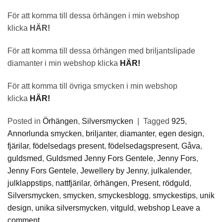
För att komma till dessa örhängen i min webshop
klicka
HÄR!
För att komma till dessa örhängen med briljantslipade
diamanter i min webshop klicka
HÄR!
För att komma till övriga smycken i min webshop
klicka
HÄR!
Posted in
Örhängen
,
Silversmycken
|
Tagged
925
,
Annorlunda smycken
,
briljanter
,
diamanter
,
egen design
,
fjärilar
,
födelsedags present
,
födelsedagspresent
,
Gåva
,
guldsmed
,
Guldsmed Jenny Fors Gentele
,
Jenny Fors
,
Jenny Fors Gentele
,
Jewellery by Jenny
,
julkalender
,
julklappstips
,
nattfjärilar
,
örhängen
,
Present
,
rödguld
,
Silversmycken
,
smycken
,
smyckesblogg
,
smyckestips
,
unik
design
,
unika silversmycken
,
vitguld
,
webshop
Leave a
comment