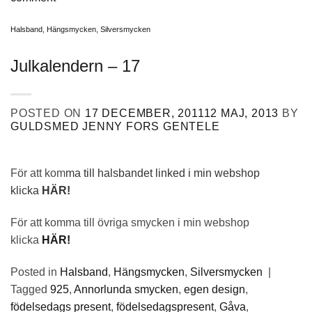
Halsband
,
Hängsmycken
,
Silversmycken
Julkalendern – 17
POSTED ON
17 DECEMBER, 2011
12 MAJ, 2013
BY
GULDSMED JENNY FORS GENTELE
För att kom
ma till halsbandet linked i min webshop
klicka
HÄR!
För att komma till övriga smycken i min webshop
klicka
HÄR!
Posted in
Halsband
,
Hängsmycken
,
Silversmycken
|
Tagged
925
,
Annorlunda smycken
,
egen design
,
födelsedags present
,
födelsedagspresent
,
Gåva
,