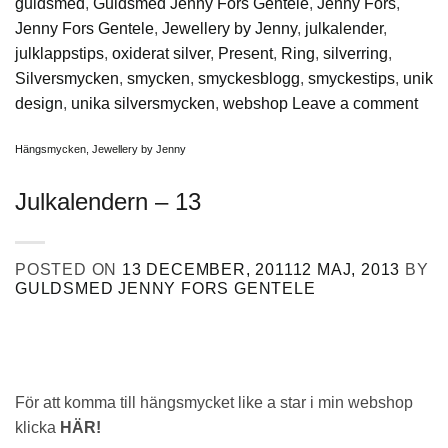
guldsmed
,
Guldsmed Jenny Fors Gentele
,
Jenny Fors
,
Jenny Fors Gentele
,
Jewellery by Jenny
,
julkalender
,
julklappstips
,
oxiderat silver
,
Present
,
Ring
,
silverring
,
Silversmycken
,
smycken
,
smyckesblogg
,
smyckestips
,
unik
design
,
unika silversmycken
,
webshop
Leave a comment
Hängsmycken
,
Jewellery by Jenny
Julkalendern – 13
POSTED ON
13 DECEMBER, 2011
12 MAJ, 2013
BY
GULDSMED JENNY FORS GENTELE
För att komma till hängsmycket like a star i min webshop
klicka
HÄR!