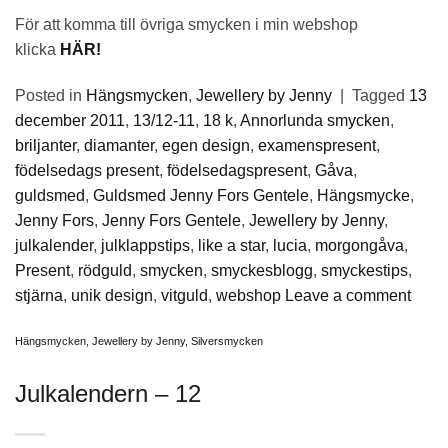
För att komma till övriga smycken i min webshop
klicka
HÄR!
Posted in
Hängsmycken
,
Jewellery by Jenny
|
Tagged
13
december 2011
,
13/12-11
,
18 k
,
Annorlunda smycken
,
briljanter
,
diamanter
,
egen design
,
examenspresent
,
födelsedags present
,
födelsedagspresent
,
Gåva
,
guldsmed
,
Guldsmed Jenny Fors Gentele
,
Hängsmycke
,
Jenny Fors
,
Jenny Fors Gentele
,
Jewellery by Jenny
,
julkalender
,
julklappstips
,
like a star
,
lucia
,
morgongåva
,
Present
,
rödguld
,
smycken
,
smyckesblogg
,
smyckestips
,
stjärna
,
unik design
,
vitguld
,
webshop
Leave a comment
Hängsmycken
,
Jewellery by Jenny
,
Silversmycken
Julkalendern – 12