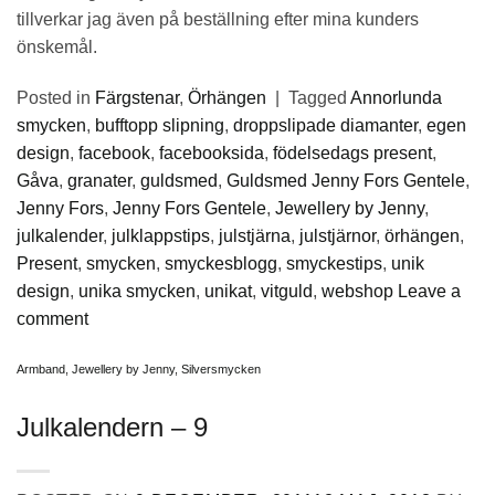
tillverkar jag även på beställning efter mina kunders
önskemål.
Posted in
Färgstenar
,
Örhängen
|
Tagged
Annorlunda
smycken
,
bufftopp slipning
,
droppslipade diamanter
,
egen
design
,
facebook
,
facebooksida
,
födelsedags present
,
Gåva
,
granater
,
guldsmed
,
Guldsmed Jenny Fors Gentele
,
Jenny Fors
,
Jenny Fors Gentele
,
Jewellery by Jenny
,
julkalender
,
julklappstips
,
julstjärna
,
julstjärnor
,
örhängen
,
Present
,
smycken
,
smyckesblogg
,
smyckestips
,
unik
design
,
unika smycken
,
unikat
,
vitguld
,
webshop
Leave a
comment
Armband
,
Jewellery by Jenny
,
Silversmycken
Julkalendern – 9