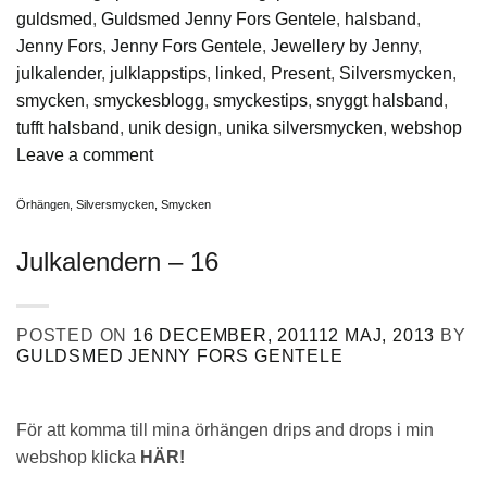
guldsmed
,
Guldsmed Jenny Fors Gentele
,
halsband
,
Jenny Fors
,
Jenny Fors Gentele
,
Jewellery by Jenny
,
julkalender
,
julklappstips
,
linked
,
Present
,
Silversmycken
,
smycken
,
smyckesblogg
,
smyckestips
,
snyggt halsband
,
tufft halsband
,
unik design
,
unika silversmycken
,
webshop
Leave a comment
Örhängen
,
Silversmycken
,
Smycken
Julkalendern – 16
POSTED ON
16 DECEMBER, 2011
12 MAJ, 2013
BY
GULDSMED JENNY FORS GENTELE
För att komma till mina örhängen drips and drops i min
webshop klicka
HÄR!