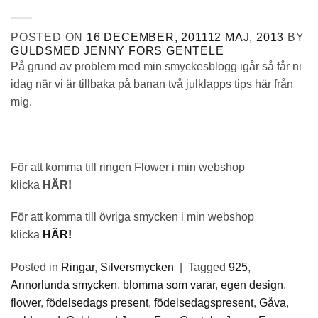
POSTED ON
16 DECEMBER, 2011
12 MAJ, 2013
BY
GULDSMED JENNY FORS GENTELE
På grund av problem med min smyckesblogg igår så får ni
idag när vi är tillbaka på banan två julklapps tips här från
mig.
För att komma till ringen Flower i min webshop
klicka
HÄR!
För att komma till övriga smycken i min webshop
klicka
HÄR!
Posted in
Ringar
,
Silversmycken
|
Tagged
925
,
Annorlunda smycken
,
blomma som varar
,
egen design
,
flower
,
födelsedags present
,
födelsedagspresent
,
Gåva
,