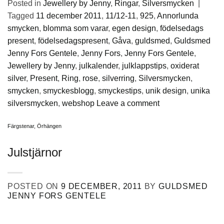
Posted in
Jewellery by Jenny
,
Ringar
,
Silversmycken
|
Tagged
11 december 2011
,
11/12-11
,
925
,
Annorlunda
smycken
,
blomma som varar
,
egen design
,
födelsedags
present
,
födelsedagspresent
,
Gåva
,
guldsmed
,
Guldsmed
Jenny Fors Gentele
,
Jenny Fors
,
Jenny Fors Gentele
,
Jewellery by Jenny
,
julkalender
,
julklappstips
,
oxiderat
silver
,
Present
,
Ring
,
rose
,
silverring
,
Silversmycken
,
smycken
,
smyckesblogg
,
smyckestips
,
unik design
,
unika
silversmycken
,
webshop
Leave a comment
Färgstenar
,
Örhängen
Julstjärnor
POSTED ON
9 DECEMBER, 2011
BY
GULDSMED
JENNY FORS GENTELE