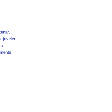
tenar
,
p
,
juveler
,
sa
ments