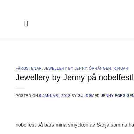
Skip
to
content
FÄRGSTENAR
,
JEWELLERY BY JENNY
,
ÖRHÄNGEN
,
RINGAR
Jewellery by Jenny på nobelfest
POSTED ON
9 JANUARI, 2012
BY
GULDSMED JENNY FORS GE
nobelfest så bars mina smycken av Sanja som nu har d