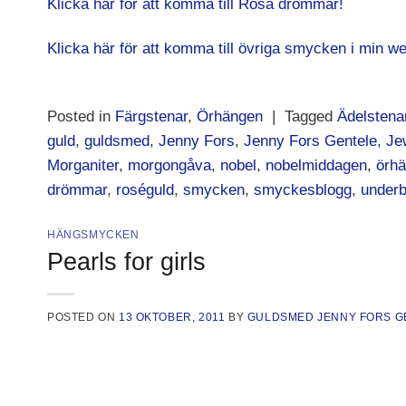
Klicka här för att komma till Rosa drömmar!
Klicka här för att komma till övriga smycken i min w
Posted in
Färgstenar
,
Örhängen
|
Tagged
Ädelstena
guld
,
guldsmed
,
Jenny Fors
,
Jenny Fors Gentele
,
Je
Morganiter
,
morgongåva
,
nobel
,
nobelmiddagen
,
örhä
drömmar
,
roséguld
,
smycken
,
smyckesblogg
,
underb
HÄNGSMYCKEN
Pearls for girls
POSTED ON
13 OKTOBER, 2011
BY
GULDSMED JENNY FORS G