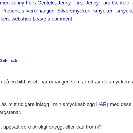
med Jenny Fors Gentele
,
Jenny Fors
,
Jenny Fors Gentele
,
,
Present
,
silverörhängen
,
Silversmycken
,
smycken
,
smycke
cken
,
webshop
Leave a comment
 GENTELE
dan på en bild av ett par örhängen som är ett av de smycken s
Läs mitt tidigare inlägg i min smyckesblogg
HÄR
) med dess
ärgstenar.
uppsatt vore otroligt snyggt eller vad tror ni?