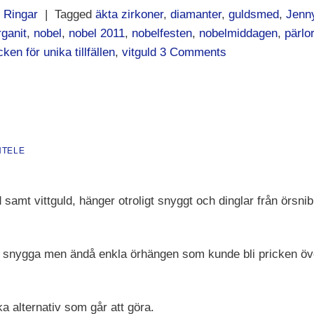
,
Ringar
|
Tagged
äkta zirkoner
,
diamanter
,
guldsmed
,
Jenn
ganit
,
nobel
,
nobel 2011
,
nobelfesten
,
nobelmiddagen
,
pärlor
en för unika tillfällen
,
vitguld
3
Comments
NTELE
d samt vittguld, hänger otroligt snyggt och dinglar från örsn
gra snygga men ändå enkla örhängen som kunde bli pricken över
lika alternativ som går att göra.