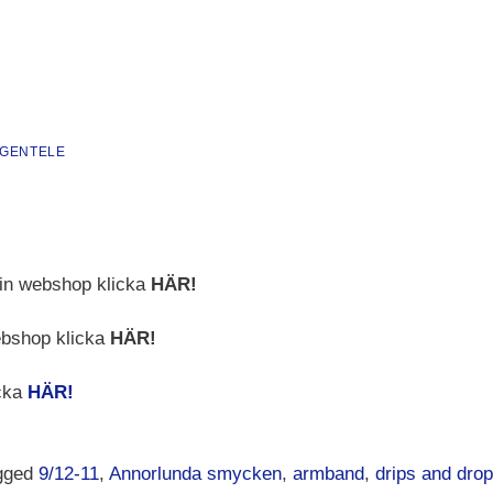
 GENTELE
min webshop klicka
HÄR!
ebshop klicka
HÄR!
cka
HÄR!
gged
9/12-11
,
Annorlunda smycken
,
armband
,
drips and dro