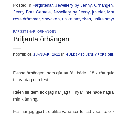
Posted in
Färgstenar
,
Jewellery by Jenny
,
Örhängen
Jenny Fors Gentele
,
Jewellery by Jenny
,
juveler
,
Mor
rosa drömmar
,
smycken
,
unika smycken
,
unika smyck
FÄRGSTENAR
,
ÖRHÄNGEN
Briljanta örhängen
POSTED ON
2 JANUARI, 2012
BY
GULDSMED JENNY FORS GE
Dessa örhängen, som går att få i både i 18 k rött gul
till vardag och fest.
Idéen till dem fick jag när jag till nyår inte hade nå
min klänning.
Här har jag gjort tre olika varianter för att visa lite o