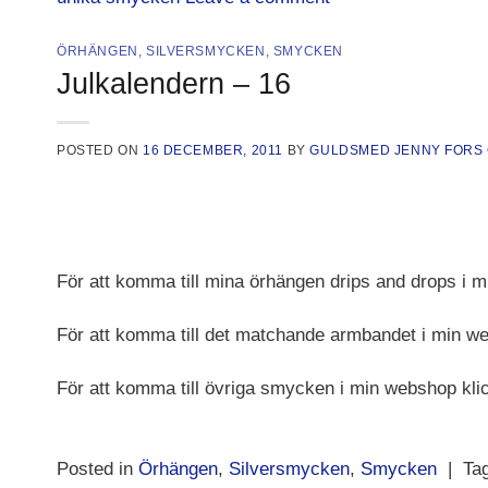
ÖRHÄNGEN
,
SILVERSMYCKEN
,
SMYCKEN
Julkalendern – 16
POSTED ON
16 DECEMBER, 2011
BY
GULDSMED JENNY FORS
För att komma till mina örhängen drips and drops i 
För att komma till det matchande armbandet i min w
För att komma till övriga smycken i min webshop kli
Posted in
Örhängen
,
Silversmycken
,
Smycken
|
Ta