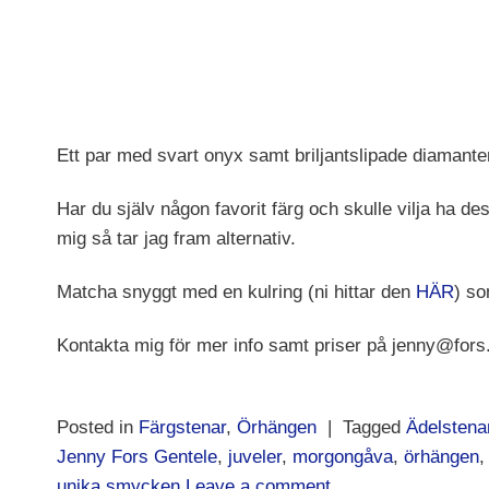
Ett par med svart onyx samt briljantslipade diamante
Har du själv någon favorit färg och skulle vilja ha d
mig så tar jag fram alternativ.
Matcha snyggt med en kulring (ni hittar den
HÄR
) so
Kontakta mig för mer info samt priser på jenny@fors.
Posted in
Färgstenar
,
Örhängen
|
Tagged
Ädelstena
Jenny Fors Gentele
,
juveler
,
morgongåva
,
örhängen
unika smycken
Leave a comment