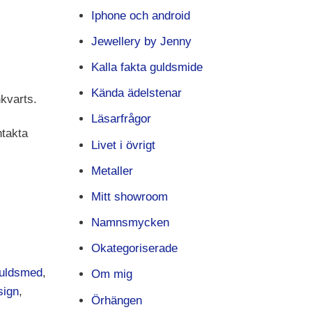
Iphone och android
Jewellery by Jenny
Kalla fakta guldsmide
Kända ädelstenar
nkvarts.
Läsarfrågor
ntakta
Livet i övrigt
Metaller
Mitt showroom
Namnsmycken
Okategoriserade
uldsmed
,
Om mig
sign
,
Örhängen