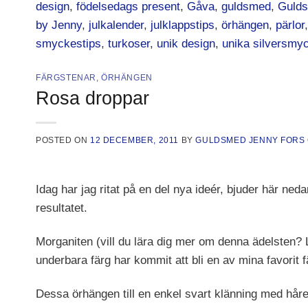
design
,
födelsedags present
,
Gåva
,
guldsmed
,
Gulds
by Jenny
,
julkalender
,
julklappstips
,
örhängen
,
pärlor
smyckestips
,
turkoser
,
unik design
,
unika silversmy
FÄRGSTENAR
,
ÖRHÄNGEN
Rosa droppar
POSTED ON
12 DECEMBER, 2011
BY
GULDSMED JENNY FORS
Idag har jag ritat på en del nya ideér, bjuder här ne
resultatet.
Morganiten (vill du lära dig mer om denna ädelsten? 
underbara färg har kommit att bli en av mina favorit f
Dessa örhängen till en enkel svart klänning med håret 