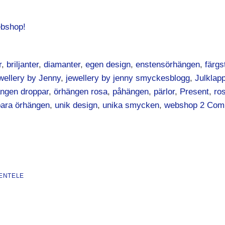
ebshop!
r
,
briljanter
,
diamanter
,
egen design
,
enstensörhängen
,
färgs
wellery by Jenny
,
jewellery by jenny smyckesblogg
,
Julklap
ngen droppar
,
örhängen rosa
,
påhängen
,
pärlor
,
Present
,
ro
ara örhängen
,
unik design
,
unika smycken
,
webshop
2
Com
ENTELE