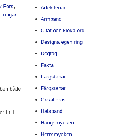
y Fors
,
Ädelstenar
,
ringar
,
Armband
Citat och kloka ord
Designa egen ring
Dogtag
Fakta
Färgstenar
Färgstenar
ibben både
Gesällprov
Halsband
 i till
Hängsmycken
Herrsmycken