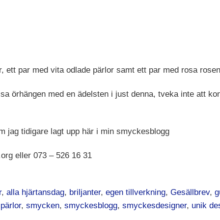
r, ett par med vita odlade pärlor samt ett par med rosa rose
essa örhängen med en ädelsten i just denna, tveka inte att ko
m jag tidigare lagt upp här i min smyckesblogg
org eller 073 – 526 16 31
r
,
alla hjärtansdag
,
briljanter
,
egen tillverkning
,
Gesällbrev
,
g
,
pärlor
,
smycken
,
smyckesblogg
,
smyckesdesigner
,
unik de