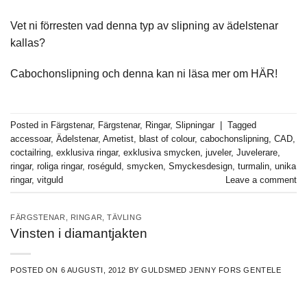
Vet ni förresten vad denna typ av slipning av ädelstenar
kallas?
Cabochonslipning och denna kan ni läsa mer om
HÄR!
Posted in
Färgstenar
,
Färgstenar
,
Ringar
,
Slipningar
|
Tagged
accessoar
,
Ädelstenar
,
Ametist
,
blast of colour
,
cabochonslipning
,
CAD
,
coctailring
,
exklusiva ringar
,
exklusiva smycken
,
juveler
,
Juvelerare
,
ringar
,
roliga ringar
,
roséguld
,
smycken
,
Smyckesdesign
,
turmalin
,
unika
ringar
,
vitguld
Leave a comment
FÄRGSTENAR
,
RINGAR
,
TÄVLING
Vinsten i diamantjakten
POSTED ON
6 AUGUSTI, 2012
BY
GULDSMED JENNY FORS GENTELE