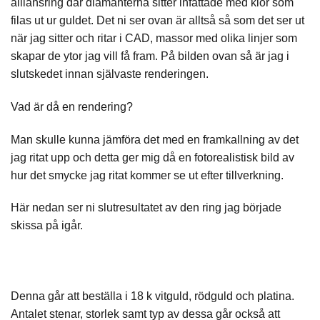
alliansring
där
diamanterna
sitter infattade med klor som
filas ut ur guldet. Det ni ser ovan är alltså så som det ser ut
när jag sitter och ritar i
CAD
, massor med olika linjer som
skapar de ytor jag vill få fram. På bilden ovan så är jag i
slutskedet innan självaste renderingen.
Vad är då en
rendering
?
Man skulle kunna jämföra det med en framkallning av det
jag ritat upp och detta ger mig då en fotorealistisk bild av
hur det smycke jag ritat kommer se ut efter tillverkning.
Här nedan ser ni slutresultatet av den
ring
jag började
skissa på igår.
Denna går att beställa i 18 k
vitguld
,
rödguld
och
platina
.
Antalet stenar, storlek samt typ av dessa går också att