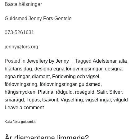
Bästa hälsningar
Guldsmed Jenny Fors Gentele
073-5261631
jenny@fors.org
Posted in
Jewellery by Jenny
|
Tagged
Ädelstenar
,
alla
hjärtans dag
,
designa egna förlovningsringar
,
designa
egna ringar
,
diamant
,
Förlovning och vigsel
,
förlovningsring
,
förlovningsringar
,
guldsmed
,
hängsmycken
,
Platina
,
rödguld
,
roséguld
,
Safir
,
Silver
,
smaragd
,
Topas
,
tsavorit
,
Vigselring
,
vigselringar
,
vitguld
Leave a comment
Kalla fakta guldsmide
Är diamanterna limmade?