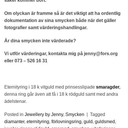
saker kommer bort.
Om olyckan är framme så är det viktigt att ha ordentlig
dokumentation av sina smycken både när det gäller
fotografier samt värderingshandlingar.
Är dina smycken inte värderade?
Vi utför värderingar, kontakta mig på jenny@fors.org
eller 073 – 526 16 31
Eternityring i 18 k vitguld med prinsesslipade
smaragder
,
denna ring går även att få i 18 k rödguld samt med andra
ädelstenar.
Posted in
Jewellery by Jenny
,
Smycken
|
Tagged
diamanter
,
eternityring
,
förlovningsring
,
guld
,
guldsmed
,