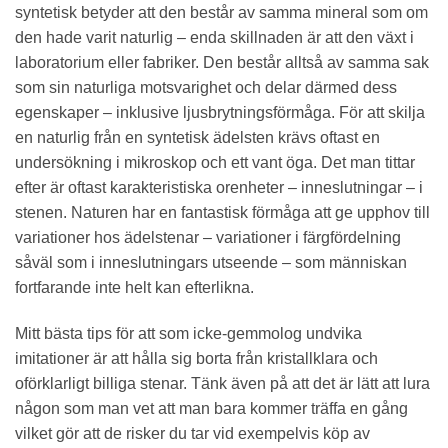
syntetisk betyder att den består av samma mineral som om
den hade varit naturlig – enda skillnaden är att den växt i
laboratorium eller fabriker. Den består alltså av samma sak
som sin naturliga motsvarighet och delar därmed dess
egenskaper – inklusive ljusbrytningsförmåga. För att skilja
en naturlig från en syntetisk ädelsten krävs oftast en
undersökning i mikroskop och ett vant öga. Det man tittar
efter är oftast karakteristiska orenheter – inneslutningar – i
stenen. Naturen har en fantastisk förmåga att ge upphov till
variationer hos ädelstenar – variationer i färgfördelning
såväl som i inneslutningars utseende – som människan
fortfarande inte helt kan efterlikna.
Mitt bästa tips för att som icke-gemmolog undvika
imitationer är att hålla sig borta från kristallklara och
oförklarligt billiga stenar. Tänk även på att det är lätt att lura
någon som man vet att man bara kommer träffa en gång
vilket gör att de risker du tar vid exempelvis köp av