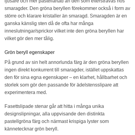
ljusare och mer pastellartad än den som eftersträvas hos
smaragder. Den gröna beryllen förekommer också i form av
större och klarare kristaller än smaragd. Smaragden är en
ganska känslig sten då de ofta har många
inneslutningar/sprickor vilket inte den gröna beryllen har
vilket gör den mer tålig.
Grön beryll egenskaper
På grund av sin helt annorlunda färg är den gröna beryllen
ingen direkt konkurrent till smaragder, istället uppskattas
den för sina egna egenskaper – en klarhet, hållbarhet och
storlek som gör den passande för ädelstensslipare att
experimentera med.
Fasettslipade stenar går att hitta i många unika
designslipningar, alla uppvisande den distinkta
pastellgröna färg och närmast krispiga lyster som
kännetecknar grön beryll.