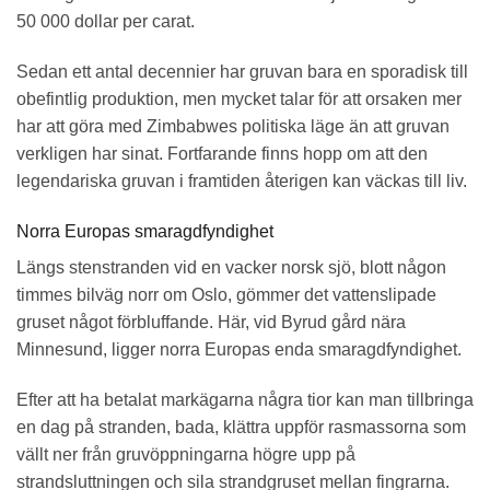
50 000 dollar per carat.
Sedan ett antal decennier har gruvan bara en sporadisk till
obefintlig produktion, men mycket talar för att orsaken mer
har att göra med Zimbabwes politiska läge än att gruvan
verkligen har sinat. Fortfarande finns hopp om att den
legendariska gruvan i framtiden återigen kan väckas till liv.
Norra Europas smaragdfyndighet
Längs stenstranden vid en vacker norsk sjö, blott någon
timmes bilväg norr om Oslo, gömmer det vattenslipade
gruset något förbluffande. Här, vid Byrud gård nära
Minnesund, ligger norra Europas enda smaragdfyndighet.
Efter att ha betalat markägarna några tior kan man tillbringa
en dag på stranden, bada, klättra uppför rasmassorna som
vällt ner från gruvöppningarna högre upp på
strandsluttningen och sila strandgruset mellan fingrarna.