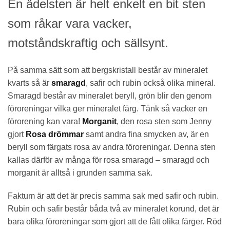
En ädelsten är helt enkelt en bit sten
som råkar vara vacker,
motståndskraftig och sällsynt.
På samma sätt som att bergskristall består av mineralet
kvarts så är
smaragd
, safir och rubin också olika mineral.
Smaragd består av mineralet beryll, grön blir den genom
föroreningar vilka ger mineralet färg. Tänk så vacker en
förorening kan vara!
Morganit
, den rosa sten som Jenny
gjort
Rosa drömmar
samt andra fina smycken av, är en
beryll som färgats rosa av andra föroreningar. Denna sten
kallas därför av många för rosa smaragd – smaragd och
morganit är alltså i grunden samma sak.
Faktum är att det är precis samma sak med safir och rubin.
Rubin och safir består båda två av mineralet korund, det är
bara olika föroreningar som gjort att de fått olika färger. Röd