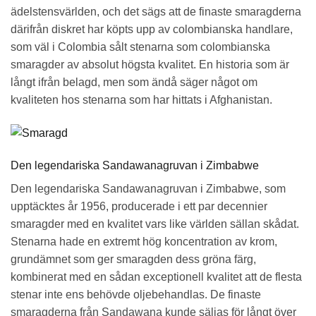
ädelstensvärlden, och det sägs att de finaste smaragderna
därifrån diskret har köpts upp av colombianska handlare,
som väl i Colombia sålt stenarna som colombianska
smaragder av absolut högsta kvalitet. En historia som är
långt ifrån belagd, men som ändå säger något om
kvaliteten hos stenarna som har hittats i Afghanistan.
Den legendariska Sandawanagruvan i Zimbabwe
Den legendariska Sandawanagruvan i Zimbabwe, som
upptäcktes år 1956, producerade i ett par decennier
smaragder med en kvalitet vars like världen sällan skådat.
Stenarna hade en extremt hög koncentration av krom,
grundämnet som ger smaragden dess gröna färg,
kombinerat med en sådan exceptionell kvalitet att de flesta
stenar inte ens behövde oljebehandlas. De finaste
smaragderna från Sandawana kunde säljas för långt över