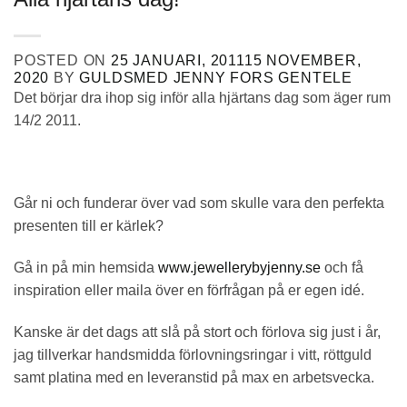
POSTED ON
25 JANUARI, 2011
15 NOVEMBER,
2020
BY
GULDSMED JENNY FORS GENTELE
Det börjar dra ihop sig inför alla hjärtans dag som äger rum
14/2 2011.
Går ni och funderar över vad som skulle vara den perfekta
presenten till er kärlek?
Gå in på min hemsida
www.jewellerybyjenny.se
och få
inspiration eller maila över en förfrågan på er egen idé.
Kanske är det dags att slå på stort och förlova sig just i år,
jag tillverkar handsmidda förlovningsringar i vitt, röttguld
samt platina med en leveranstid på max en arbetsvecka.