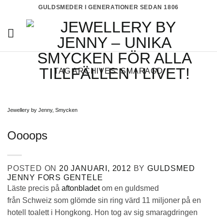
Skip
GULDSMEDER I GENERATIONER SEDAN 1806
to
content
TAG ARCHIVES:
SMARAGD
Jewellery by Jenny
,
Smycken
Oooops
POSTED ON
20 JANUARI, 2012
BY
GULDSMED
JENNY FORS GENTELE
Läste precis på
aftonbladet
om en guldsmed
från Schweiz som glömde sin ring värd 11 miljoner på en
hotell toalett i Hongkong. Hon tog av sig smaragdringen