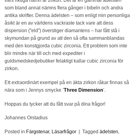
vars riktiga namn är zirkon. Det är en gammal ädelsten
som bland annat nämns flera gånger i bibeln och andra
antika skrifter. Denna ädelsten – som enligt min personliga
åsikt är en av världens vackraste tack vare att dess
dispersion (”eld”) överstiger diamantens – har fått stå i
skymundan på grund av att den så ofta sammanblandas
med den konstgjorda cubic zirconia. Ett problem som inte
blir mindre när till och med expediter i
guldsmedskedjebutiker felaktigt kallar cubic zirconia för
zirkon.
Ett extraordinärt exempel på en äkta zirkon råkar finnas så
nära som i Jennys smycke ’
Three Dimension
’.
Hoppas du tycker att du fått svar på dina frågor!
Johannes Orstadius
Posted in
Färgstenar
,
Läsarfrågor
|
Tagged
ädelsten
,