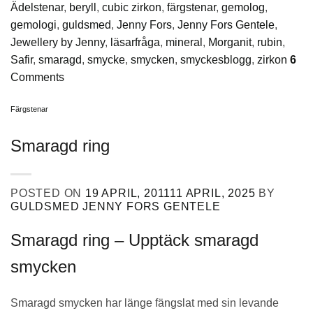
Ädelstenar
,
beryll
,
cubic zirkon
,
färgstenar
,
gemolog
,
gemologi
,
guldsmed
,
Jenny Fors
,
Jenny Fors Gentele
,
Jewellery by Jenny
,
läsarfråga
,
mineral
,
Morganit
,
rubin
,
Safir
,
smaragd
,
smycke
,
smycken
,
smyckesblogg
,
zirkon
6
Comments
Färgstenar
Smaragd ring
POSTED ON
19 APRIL, 2011
11 APRIL, 2025
BY
GULDSMED JENNY FORS GENTELE
Smaragd ring – Upptäck smaragd
smycken
Smaragd smycken har länge fängslat med sin levande