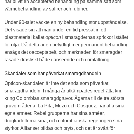
har blivit en accepterad behandling på samma sätt som
värmebehandling av safirer och rubiner.
Under 90-talet väckte en ny behandling stor uppståndelse.
Det visade sig att man under en tid pressat in ett
plastmaterial kallat
opticon
i smaragdernas sprickor istället
för olja. Då detta är en betydligt mer permanent behandling
ansågs det oacceptabelt, och marknaden för smaragder
rasade drastiskt både i anseende och i omfattning.
Skandaler som har påverkat smaragdhandeln
Opticon-skandalen är inte det enda som påverkat
smaragdhandeln. I många år utkämpades regelrätta krig
kring Colombias smaragdgruvor. Ägarna till de tre största
gruvområdena, La Pita, Muzo och Cosquez, har alla sina
egna arméer. Rebellgrupperna har sina arméer,
drogkartellerna sina, och colombianska regeringen sina
styrkor. Allianser bildas och bryts, och det är svårt för