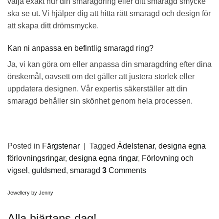
välja exakt hur din smaragdring eller ditt smaragd smycke
ska se ut. Vi hjälper dig att hitta rätt smaragd och design för
att skapa ditt drömsmycke.
Kan ni anpassa en befintlig smaragd ring?
Ja, vi kan göra om eller anpassa din smaragdring efter dina
önskemål, oavsett om det gäller att justera storlek eller
uppdatera designen. Vår expertis säkerställer att din
smaragd behåller sin skönhet genom hela processen.
Posted in
Färgstenar
|
Tagged
Ädelstenar
,
designa egna
förlovningsringar
,
designa egna ringar
,
Förlovning och
vigsel
,
guldsmed
,
smaragd
3
Comments
Jewellery by Jenny
Alla hjärtans dag!