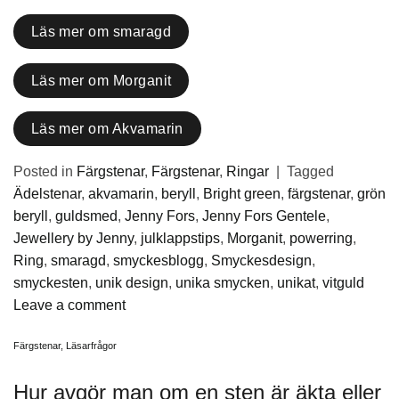
Läs mer om smaragd
Läs mer om Morganit
Läs mer om Akvamarin
Posted in
Färgstenar
,
Färgstenar
,
Ringar
|
Tagged
Ädelstenar
,
akvamarin
,
beryll
,
Bright green
,
färgstenar
,
grön
beryll
,
guldsmed
,
Jenny Fors
,
Jenny Fors Gentele
,
Jewellery by Jenny
,
julklappstips
,
Morganit
,
powerring
,
Ring
,
smaragd
,
smyckesblogg
,
Smyckesdesign
,
smyckesten
,
unik design
,
unika smycken
,
unikat
,
vitguld
Leave a comment
Färgstenar
,
Läsarfrågor
Hur avgör man om en sten är äkta eller