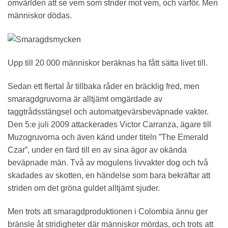
omvärlden att se vem som strider mot vem, och varför. Men
människor dödas.
Upp till 20 000 människor beräknas ha fått sätta livet till.
Sedan ett flertal år tillbaka råder en bräcklig fred, men
smaragdgruvorna är alltjämt omgärdade av
taggtrådsstängsel och automatgevärsbeväpnade vakter.
Den 5:e juli 2009 attackerades Victor Carranza, ägare till
Muzogruvorna och även känd under titeln ”The Emerald
Czar”, under en färd till en av sina ägor av okända
beväpnade män. Två av mogulens livvakter dog och två
skadades av skotten, en händelse som bara bekräftar att
striden om det gröna guldet alltjämt sjuder.
Men trots att smaragdproduktionen i Colombia ännu ger
bränsle åt stridigheter där människor mördas, och trots att