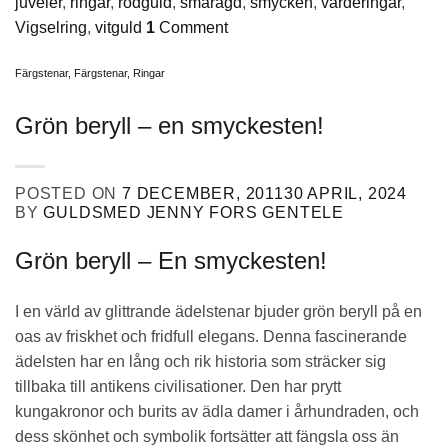
juveler
,
ringar
,
rödguld
,
smaragd
,
smycken
,
värderingar
,
Vigselring
,
vitguld
1
Comment
Färgstenar
,
Färgstenar
,
Ringar
Grön beryll – en smyckesten!
POSTED ON
7 DECEMBER, 2011
30 APRIL, 2024
BY
GULDSMED JENNY FORS GENTELE
Grön beryll – En smyckesten!
I en värld av glittrande ädelstenar bjuder grön beryll på en
oas av friskhet och fridfull elegans. Denna fascinerande
ädelsten har en lång och rik historia som sträcker sig
tillbaka till antikens civilisationer. Den har prytt
kungakronor och burits av ädla damer i århundraden, och
dess skönhet och symbolik fortsätter att fängsla oss än