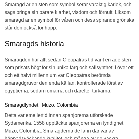
Smaragd är en sten som symboliserar varaktig kärlek, och
sägs bringa sin bärare klarhet, visdom och förnuft. Liksom
smaragd är en symbol för våren och dess spirande grönska
står den också för hopp.
Smaragds historia
Smaragden har allt sedan Cleopatras tid varit en ädelsten
som prisats högt för sin unika färg och sällsynthet. I över ett
och ett halvt millennium var Cleopatras berömda
smaragdgruvor den enda källan, kontrollerade först av
egyptierna, sedan romarna och därefter turkarna.
Smaragdfyndet i Muzo, Colombia
Detta var emellertid innan spanjorerna utforskade
Sydamerika. 1558 upptäckte spanjorerna en fyndighet i
Muzo, Colombia. Smaragderna de fann där var av
häpnadsväckande kvalitet, och många av de vackra