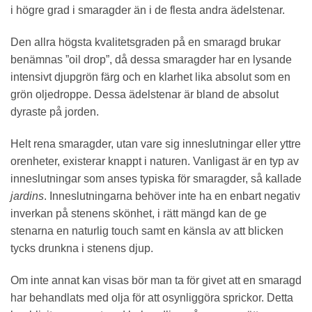
i högre grad i smaragder än i de flesta andra ädelstenar.
Den allra högsta kvalitetsgraden på en smaragd brukar
benämnas ”oil drop”, då dessa smaragder har en lysande
intensivt djupgrön färg och en klarhet lika absolut som en
grön oljedroppe. Dessa ädelstenar är bland de absolut
dyraste på jorden.
Helt rena smaragder, utan vare sig inneslutningar eller yttre
orenheter, existerar knappt i naturen. Vanligast är en typ av
inneslutningar som anses typiska för smaragder, så kallade
jardins
. Inneslutningarna behöver inte ha en enbart negativ
inverkan på stenens skönhet, i rätt mängd kan de ge
stenarna en naturlig touch samt en känsla av att blicken
tycks drunkna i stenens djup.
Om inte annat kan visas bör man ta för givet att en smaragd
har behandlats med olja för att osynliggöra sprickor. Detta